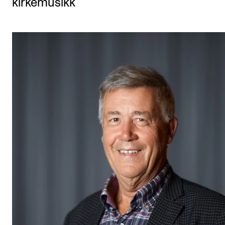
kirkemusikk
Etterutdanning og kurs
Talentutvikling
STUDENTLIV
Søknad og opptak
Biblioteket
Fagmiljøer
Salane våre
Studentutvalet SUT (student.nmh.no)
FORSKNING
CERM