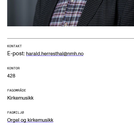
CREMAH
NordART
Prosjekter
Publikasjoner
KONTAKT
E-post:
harald.herresthal@nmh.no
INTERNASJONALT
Utveksling
KONTOR
428
Internasjonal strategi
Samarbeidsprosjekter
FAGOMRÅDE
Kirkemusikk
Nettverk
IN.TUNE
FAGMILJØ
Orgel og kirkemusikk
AKTUELT