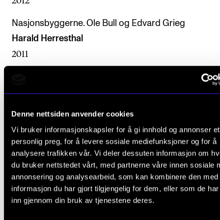
2012
Nasjonsbyggerne. Ole Bull og Edvard Grieg
Harald Herresthal
2011
Ole Bull et Franz Liszt – une amitié pour la vie
Harald Herresthal
2011
Denne nettsiden anvender cookies
Vi bruker informasjonskapsler for å gi innhold og annonser et
Ole Bull - The Nordic Paganini
personlig preg, for å levere sosiale mediefunksjoner og for å
Harald Herresthal
analysere trafikken vår. Vi deler dessuten informasjon om h
2010
du bruker nettstedet vårt, med partnerne våre innen sosiale 
annonsering og analysearbeid, som kan kombinere den med
Ole Bull. Drømmen om udødelighet 1862-1880
informasjon du har gjort tilgjengelig for dem, eller som de ha
Harald Herresthal
inn gjennom din bruk av tjenestene deres.
2010