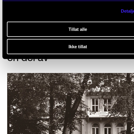
Se alle publikasjoner i NVA
Detalj
Tillat alle
Prosjekter Harald Herrestha
Ikke tillat
en del av