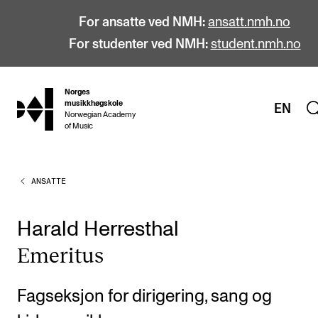
For ansatte ved NMH:
ansatt.nmh.no
For studenter ved NMH:
student.nmh.no
Norges
hjem
musikkhøgskole
EN
Norwegian Academy
of Music
ANSATTE
STUDIER
Alle studier
Harald Herresthal
Bachelor
Eme­ri­tus
Master
Doktorgrad
Fagseksjon for dirigering, sang og
Årsstudium og videreutdanning