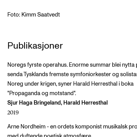
Arrangementer og konserter
Foto: Kimm Saatvedt
Nyheter og historier
Ledige stillinger
Publikasjoner
INFO
Om Norges musikkhøgskole
Noregs fyrste operahus. Enorme summar blei nytta 
senda Tysklands fremste symfoniorkester og solistar 
Kontakt oss
Noreg under krigen, syner Harald Herresthal i boka
Finn ansatte
"Propaganda og motstand".
For ansatte og studenter
Sjur Haga Bringeland, Harald Herresthal
2019
Arne Nordheim - en ordets komponist musikalsk pro
med duftende poetisk atmosfære