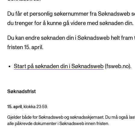
CREMAH
Du får et personlig søkernummer fra Søknadsweb 
NordART
du trenger for å kunne gå videre med søknaden din.
Prosjekter
Publikasjoner
Du kan endre søknaden din i Søknadsweb helt fram t
fristen 15. april.
INTERNASJONALT
Start på søknaden din i Søknadsweb
(fsweb.no).
Utveksling
Internasjonal strategi
Samarbeidsprosjekter
Søknadsfrist
Nettverk
15. april
, klokka 23:59.
IN.TUNE
Gjelder både for Søknadsweb og søknadsskjemaet. Du må også las
alle påkrevde dokumenter i Søknadsweb innen fristen.
AKTUELT