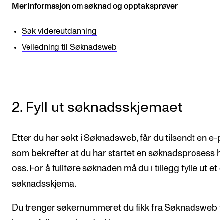
Mer informasjon om søknad og opptaksprøver
Arrangementer og konserter
Søk videreutdanning
Nyheter og historier
Veiledning til Søknadsweb
Ledige stillinger
INFO
Om Norges musikkhøgskole
2. Fyll ut søknadsskjemaet
Kontakt oss
Etter du har søkt i Søknadsweb, får du tilsendt en e-
Finn ansatte
som bekrefter at du har startet en søknadsprosess 
For ansatte og studenter
oss. For å fullføre søknaden må du i tillegg fylle ut et
søknadsskjema.
Du trenger søkernummeret du fikk fra Søknadsweb 