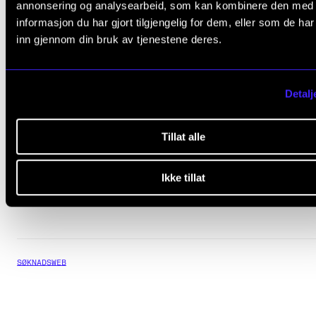
annonsering og analysearbeid, som kan kombinere den med
informasjon du har gjort tilgjengelig for dem, eller som de ha
inn gjennom din bruk av tjenestene deres.
Lurer du på noe?
Detalj
Du kan kontakte oss på e-post eller ringe.
Tillat alle
E-post
: opptak@nmh.no
Telefon
: +47 23 36 70 00.
Ikke tillat
SØKNADSWEB