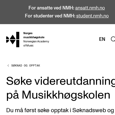
For ansatte ved NMH:
ansatt.nmh.no
For studenter ved NMH:
student.nmh.no
Norges
hjem
musikkhøgskole
EN
Norwegian Academy
of Music
SØKNAD OG OPPTAK
STUDIER
Alle studier
Søke videreutdannin
Bachelor
på Musikkhøgskolen
Master
Doktorgrad
Du må først søke opptak i Søknadsweb og
Årsstudium og videreutdanning