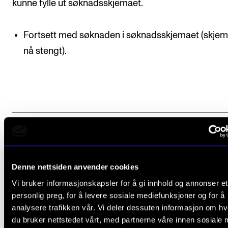
kunne fylle ut søknadsskjemaet.
Fortsett med søknaden i søknadsskjemaet (skjem
nå stengt).
3. Sørg for at opplysningene stemmer
overens
Denne nettsiden anvender cookies
4. Last opp alle dokumenter i Søknadsweb
Vi bruker informasjonskapsler for å gi innhold og annonser et
personlig preg, for å levere sosiale mediefunksjoner og for å
5. Send inn søknaden din
analysere trafikken vår. Vi deler dessuten informasjon om h
du bruker nettstedet vårt, med partnerne våre innen sosiale 