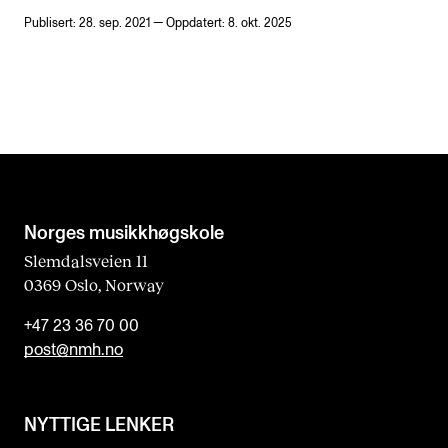
Publisert: 28. sep. 2021 — Oppdatert: 8. okt. 2025
Norges musikk­høgskole
Slemdalsveien 11
0369 Oslo, Norway
+47 23 36 70 00
post@nmh.no
NYTTIGE LENKER