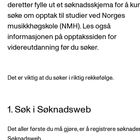
deretter fylle ut et søknadsskjema for å k
Etterutdanning og kurs
søke om opptak til studier ved Norges
Talentutvikling
musikkhøgskole (NMH). Les også
informasjonen på opptakssiden for
STUDENTLIV
videreutdanning før du søker.
Søknad og opptak
Biblioteket
Fagmiljøer
Det er viktig at du søker i riktig rekkefølge.
Salane våre
Studentutvalet SUT (student.nmh.no)
1. Søk i Søknadsweb
FORSKNING
Det aller første du må gjøre, er å registrere søknaden
CERM
Søknadsweb.