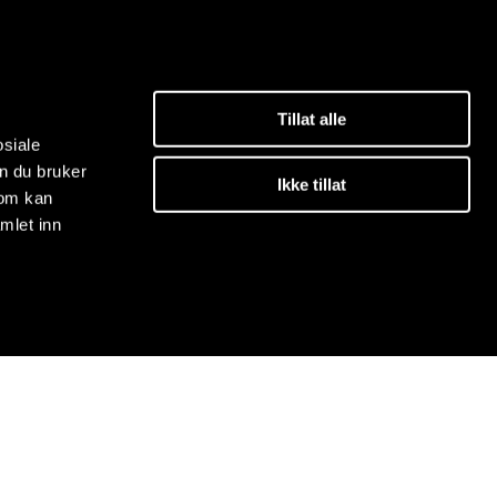
Tillat alle
osiale
n du bruker
Ikke tillat
som kan
mlet inn