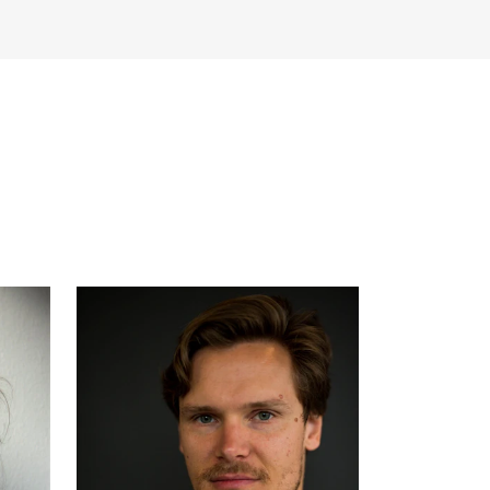
NFO
 Norges musikkhøgskole
ntakt oss
nn ansatte
r ansatte og studenter