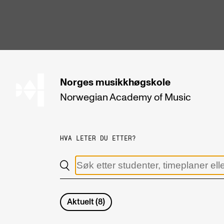
hjem
Norges
musikkhøgskole
Norwegian Academy
of Music
STUDIER
Alle studier
HVA LETER DU ETTER?
Bachelor
Master
Doktorgrad
Aktuelt
(
8
)
Årsstudium og videreutdanning