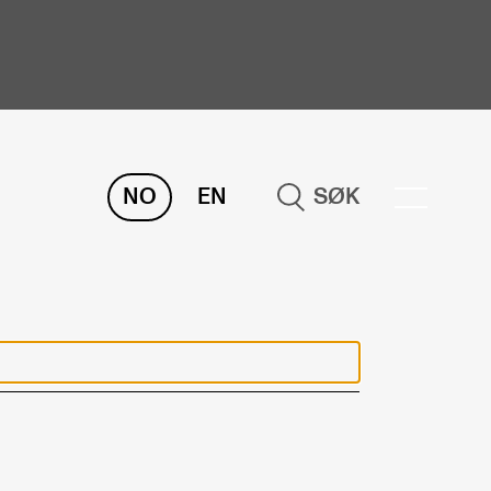
NO
EN
SØK
ORSKNING
ERM
REMAH
rdART
osjekter
blikasjoner