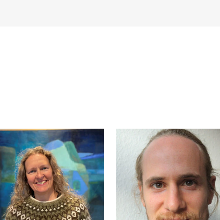
AKTUELT
I
Arrangementer og konserter
Om
Nyheter og historier
Ko
Ledige stillinger
Fi
Fo