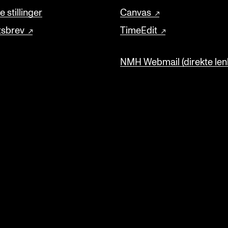
 stillinger
Canvas
tsbrev
TimeEdit
NMH Webmail (direkte lenk