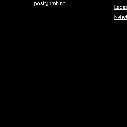
post@nmh.no
Ledige
Nyhe