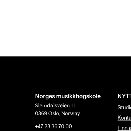
Norges musikk­høgskole
NYT
Slemdalsveien 11
Studi
0369 Oslo, Norway
Konta
+47 23 36 70 00
Finn 