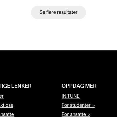
Se flere resultater
TIGE LENKER
OPPDAG MER
er
IN.TUNE
kt oss
For studenter
ansatte
For ansatte