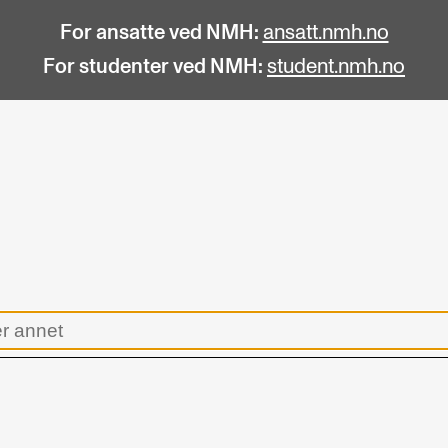
For ansatte ved NMH:
ansatt.nmh.no
For studenter ved NMH:
student.nmh.no
STUDENTLIV
F
Søknad og opptak
C
Biblioteket
C
Fagmiljøer
No
Salane våre
Pr
Studentutvalet SUT (student.nmh.no)
Pu