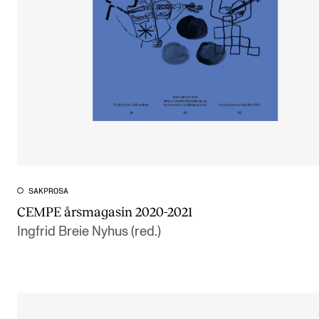
CREMAH
NordART
Prosjekter
Publikasjoner
INTERNASJONALT
Utveksling
Internasjonal strategi
SAKPROSA
CEMPE års­ma­ga­sin 2020-2021
Samarbeidsprosjekter
Ingfrid Breie Nyhus (red.)
Nettverk
IN.TUNE
AKTUELT