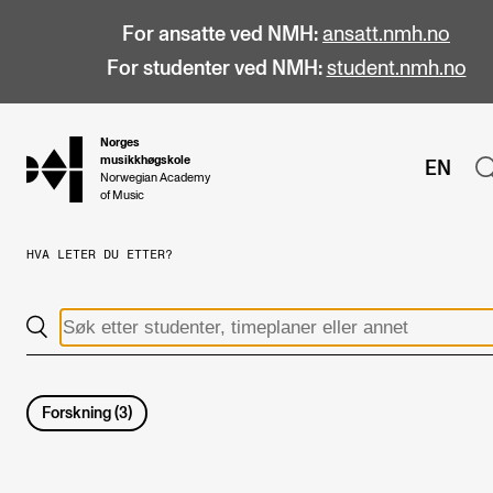
For ansatte ved NMH:
ansatt.nmh.no
For studenter ved NMH:
student.nmh.no
Norges
hjem
musikkhøgskole
EN
Norwegian Academy
of Music
HVA LETER DU ETTER?
STUDIER
Alle studier
Bachelor
Master
Forskning
(
3
)
Doktorgrad
Årsstudium og videreutdanning