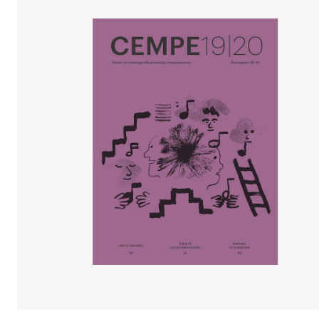
Arrangementer og konserter
Nyheter og historier
Ledige stillinger
INFO
Om Norges musikkhøgskole
Kontakt oss
Finn ansatte
For ansatte og studenter