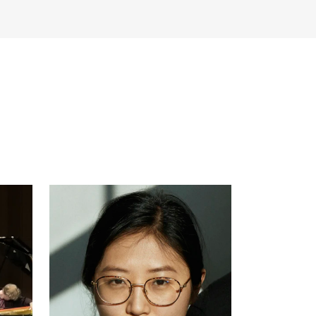
NFO
 Norges musikkhøgskole
ntakt oss
nn ansatte
r ansatte og studenter