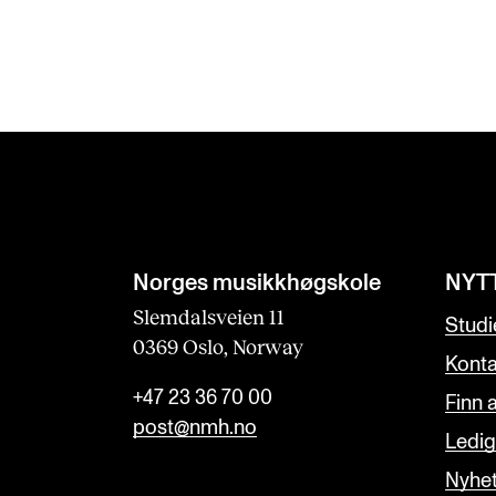
Norges musikk­høgskole
NYT
Slemdalsveien 11
Studi
0369 Oslo, Norway
Konta
+47 23 36 70 00
Finn 
post@nmh.no
Ledige
Nyhe