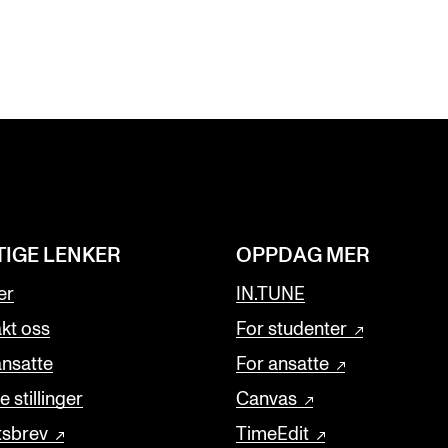
TIGE LENKER
OPPDAG MER
er
IN.TUNE
kt oss
For studenter
ansatte
For ansatte
 stillinger
Canvas
tsbrev
TimeEdit