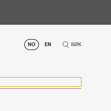
NO
EN
SØK
ORSKNING
ERM
REMAH
rdART
osjekter
blikasjoner