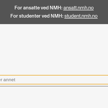
For ansatte ved NMH:
ansatt.nmh.no
For studenter ved NMH:
student.nmh.no
STUDENTLIV
F
Søknad og opptak
C
Biblioteket
C
Fagmiljøer
No
Salane våre
Pr
Studentutvalet SUT (student.nmh.no)
Pu