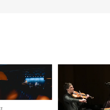
AKTUELT
I
Arrangementer og konserter
Om
Nyheter og historier
Ko
Ledige stillinger
Fi
Fo
ET