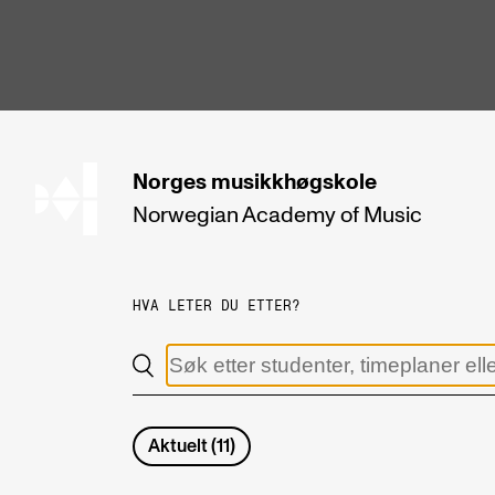
hjem
Norges
musikkhøgskole
Norwegian Academy
of Music
STUDIER
Alle studier
HVA LETER DU ETTER?
Bachelor
Master
Doktorgrad
Aktuelt
(
11
)
Årsstudium og videreutdanning