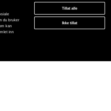
Tillat alle
osiale
n du bruker
Ikke tillat
som kan
mlet inn