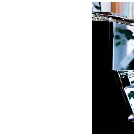
Etterutdanning og kurs
Talentutvikling
INTERNASJONALT
Utveksling
Internasjonal strategi
Samarbeidsprosjekter
Nettverk
IN.TUNE