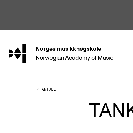
hjem
Norges
musikkhøgskole
Norwegian Academy
of Music
STUDIER
Alle studier
Bachelor
AKTUELT
Master
TAN
Doktorgrad
Årsstudium og videreutdanning