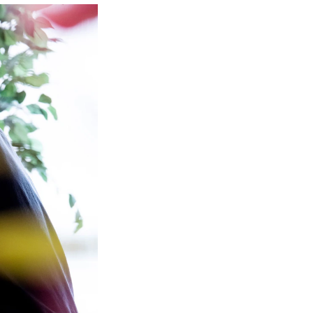
NFO
 Norges musikkhøgskole
ntakt oss
nn ansatte
r ansatte og studenter