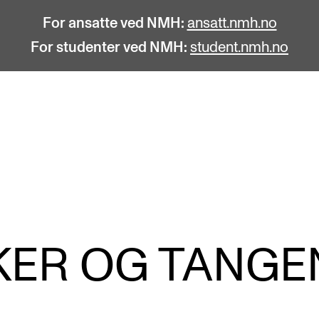
For ansatte ved NMH:
ansatt.nmh.no
For studenter ved NMH:
student.nmh.no
STUDENTLIV
F
Søknad og opptak
C
Biblioteket
C
Fagmiljøer
No
KER OG TANGE
Salane våre
Pr
Studentutvalet SUT (student.nmh.no)
Pu