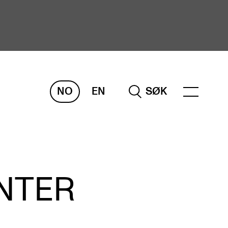
NO
EN
SØK
ORSKNING
ERM
REMAH
rdART
NTER
osjekter
blikasjoner