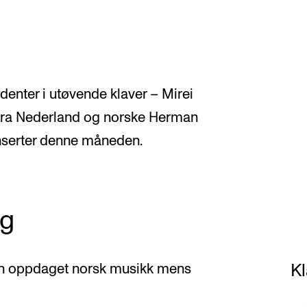
enter i utøvende klaver – Mirei
fra Nederland og norske Herman
onserter denne måneden.
eg
Kl
 hun oppdaget norsk musikk mens