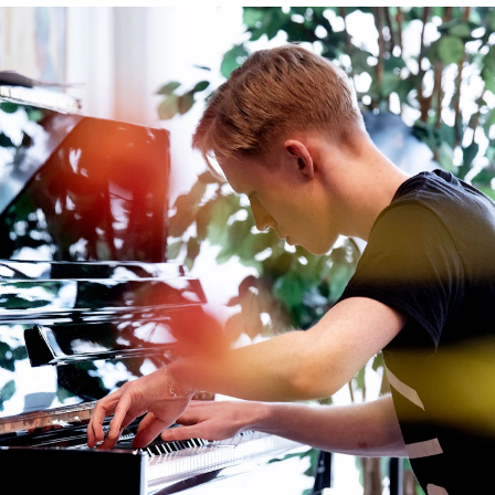
AKTUELT
I
Arrangementer og konserter
Om
Nyheter og historier
Ko
Ledige stillinger
Fi
Fo