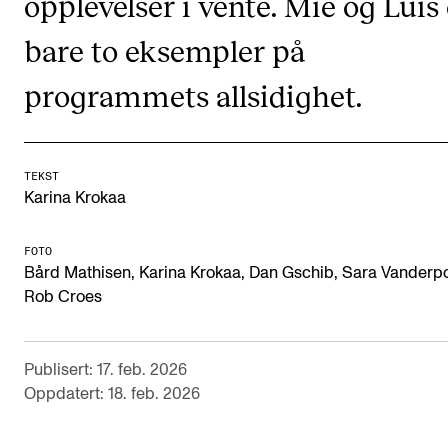
opplevelser i vente. Mie og Luís 
CREMAH
bare to eksempler på
NordART
Prosjekter
programmets allsidighet.
Publikasjoner
TEKST
INTERNASJONALT
Karina Krokaa
Utveksling
FOTO
Internasjonal strategi
Bård Mathisen, Karina Krokaa, Dan Gschib, Sara Vanderpo
Rob Croes
Samarbeidsprosjekter
Nettverk
Publisert: 17. feb. 2026
IN.TUNE
Oppdatert: 18. feb. 2026
AKTUELT