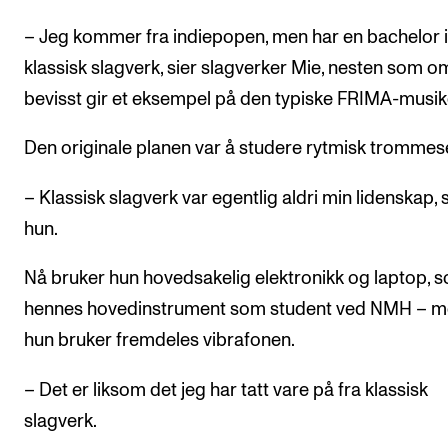
Arrangementer og konserter
– Jeg kommer fra indiepopen, men har en bachelor i
Nyheter og historier
klassisk slagverk, sier slagverker Mie, nesten som o
bevisst gir et eksempel på den typiske FRIMA-musik
Ledige stillinger
Den originale planen var å studere rytmisk trommese
INFO
– Klassisk slagverk var egentlig aldri min lidenskap, s
Om Norges musikkhøgskole
hun.
Kontakt oss
Nå bruker hun hovedsakelig elektronikk og laptop, 
Finn ansatte
hennes hovedinstrument som student ved NMH – 
For ansatte og studenter
hun bruker fremdeles vibrafonen.
– Det er liksom det jeg har tatt vare på fra klassisk
slagverk.