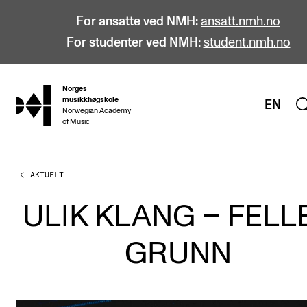
For ansatte ved NMH:
ansatt.nmh.no
For studenter ved NMH:
student.nmh.no
Norges
hjem
musikkhøgskole
EN
Norwegian Academy
of Music
AKTUELT
STUDIER
Alle studier
ULIK KLANG – FELL
Bachelor
GRUNN
Master
Doktorgrad
Årsstudium og videreutdanning