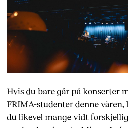
Etterutdanning og kurs
Talentutvikling
STUDENTLIV
Søknad og opptak
Biblioteket
Fagmiljøer
Salane våre
Hvis du bare går på konserter 
Studentutvalet SUT (student.nmh.no)
FRIMA-studenter denne våren, 
FORSKNING
du likevel mange vidt forskjelli
CERM