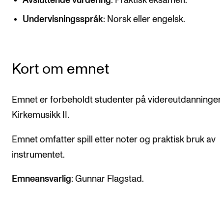
Avsluttende vurdering
: Praktisk eksamen.
CREMAH
Undervisningsspråk
: Norsk eller engelsk.
NordART
Prosjekter
Publikasjoner
Kort om emnet
INTERNASJONALT
Emnet er forbeholdt studenter på videreutdanninge
Utveksling
Kirkemusikk II.
Internasjonal strategi
Emnet omfatter spill etter noter og praktisk bruk av
Samarbeidsprosjekter
instrumentet.
Nettverk
Emneansvarlig
: Gunnar Flagstad.
IN.TUNE
AKTUELT