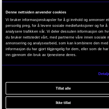
enkelt partiturspill
Denne nettsiden anvender cookies
viser etter gehør
Vi bruker informasjonskapsler for å gi innhold og annonser et
Minstekrav til nivå bør tilsvare en enklere wienerklas
personlig preg, for å levere sosiale mediefunksjoner og for å
analysere trafikken vår. Vi deler dessuten informasjon om h
sonate og standardlåter etter besifring med variert
du bruker nettstedet vårt, med partnerne våre innen sosiale 
akkordbruk. Klaverstykker fra 20. århundre skal vær
annonsering og analysearbeid, som kan kombinere den med
representert på pensumlisten.
informasjon du har gjort tilgjengelig for dem, eller som de ha
inn gjennom din bruk av tjenestene deres.
Frist
: Innen 15. mai i emnets andre semester skal
repertoarlisten være godkjent av faglærer.
Detalj
Tillat alle
Avsluttende vurdering
Ikke tillat
Alle arbeidskrav i emnet må være godkjent for at