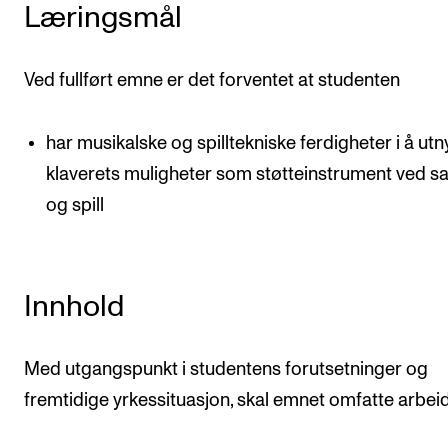
Læringsmål
Arrangementer og konserter
Nyheter og historier
Ved fullført emne er det forventet at studenten
Ledige stillinger
har musikalske og spilltekniske ferdigheter i å utn
INFO
klaverets muligheter som støtteinstrument ved s
og spill
Om Norges musikkhøgskole
Kontakt oss
Finn ansatte
Innhold
For ansatte og studenter
Med utgangspunkt i studentens forutsetninger og
fremtidige yrkessituasjon, skal emnet omfatte arbe