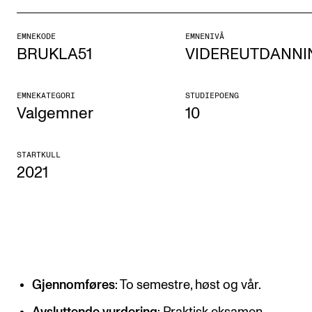
Etterutdanning og kurs
EMNEKODE
EMNENIVÅ
Talentutvikling
BRUKLA51
VIDEREUTDANNI
STUDENTLIV
EMNEKATEGORI
STUDIEPOENG
Valgemner
10
Søknad og opptak
Biblioteket
STARTKULL
Fagmiljøer
2021
Salane våre
Studentutvalet SUT (student.nmh.no)
FORSKNING
Gjennomføres
: To semestre, høst og vår.
CERM