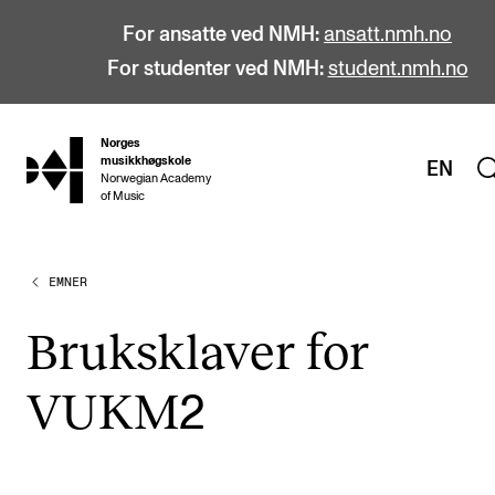
For ansatte ved NMH:
ansatt.nmh.no
For studenter ved NMH:
student.nmh.no
Norges
hjem
musikkhøgskole
EN
Norwegian Academy
of Music
EMNER
STUDIER
Alle studier
Bruks­kla­ver for
Bachelor
VUKM
2
Master
Doktorgrad
Årsstudium og videreutdanning