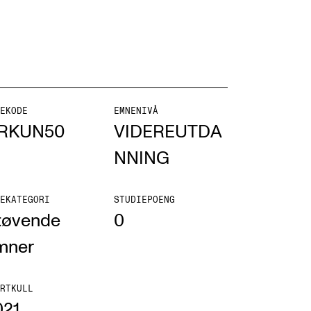
NFO
EKODE
EMNENIVÅ
RKUN50
VIDEREUTDA
 Norges musikkhøgskole
NNING
ntakt oss
nn ansatte
EKATEGORI
STUDIEPOENG
tøvende
0
r ansatte og studenter
mner
RTKULL
021