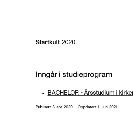
Etterutdanning og kurs
Talentutvikling
Startkull
: 2020.
INTERNASJONALT
Utveksling
Internasjonal strategi
Inngår i studieprogram
Samarbeidsprosjekter
BACHELOR - Årsstudium i kirke
Nettverk
IN.TUNE
Publisert: 3. apr. 2020 — Oppdatert: 11. juni 2021