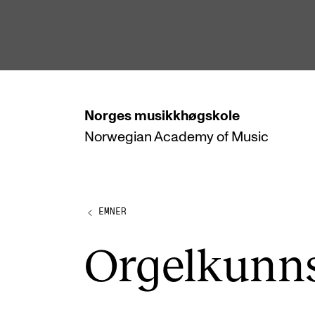
hjem
Norges
musikkhøgskole
Norwegian Academy
of Music
STUDIER
Alle studier
Bachelor
EMNER
Master
Orgel­kunn
Doktorgrad
Årsstudium og videreutdanning