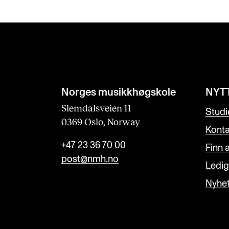
Norges musikk­høgskole
NYT
Slemdalsveien 11
Studi
0369 Oslo, Norway
Konta
+47 23 36 70 00
Finn 
post@nmh.no
Ledige
Nyhe