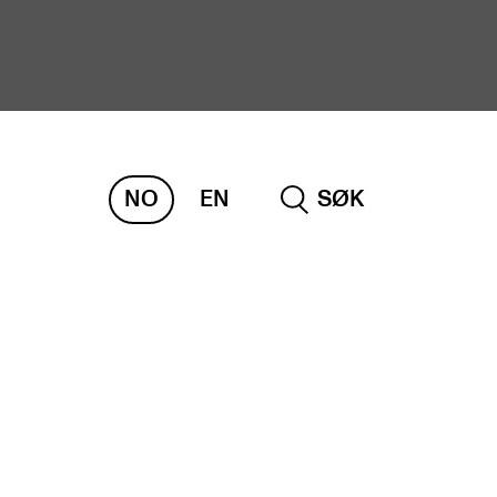
NO
EN
SØK
ORSKNING
ERM
REMAH
rdART
osjekter
blikasjoner