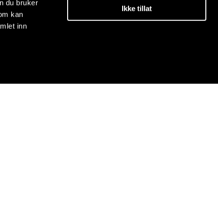
n du bruker
Ikke tillat
som kan
mlet inn