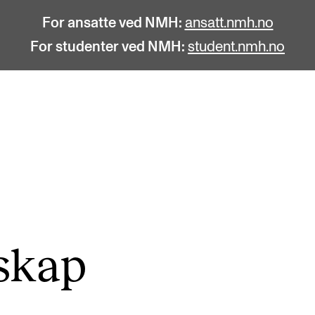
For ansatte ved NMH:
ansatt.nmh.no
For studenter ved NMH:
student.nmh.no
STUDENTLIV
F
Søknad og opptak
C
Biblioteket
C
Fagmiljøer
No
­skap
Salane våre
Pr
Studentutvalet SUT (student.nmh.no)
Pu