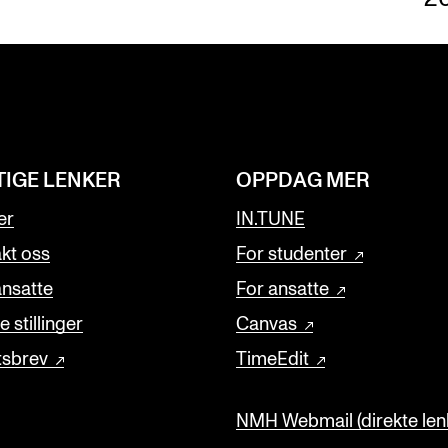
TIGE LENKER
OPPDAG MER
er
IN.TUNE
kt oss
For studenter
ansatte
For ansatte
 stillinger
Canvas
tsbrev
TimeEdit
NMH Webmail (direkte lenk