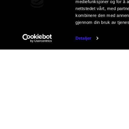
mediefunksjoner og for å a
nettstedet vårt, med part
kombinere den med annen in
gjennom din bruk av tjene
Detaljer