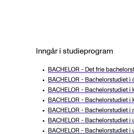
Etterutdanning og kurs
Talentutvikling
INTERNASJONALT
Inngår i studieprogram
Utveksling
BACHELOR - Det frie bachelorst
Internasjonal strategi
BACHELOR - Bachelorstudiet i d
Samarbeidsprosjekter
BACHELOR - Bachelorstudiet i 
Nettverk
BACHELOR - Bachelorstudiet i
IN.TUNE
BACHELOR - Bachelorstudiet i
BACHELOR - Bachelorstudiet i u
BACHELOR - Bachelorstudiet i u