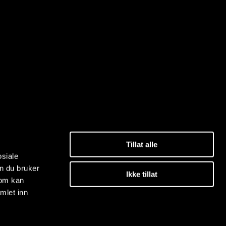
Tillat alle
osiale
n du bruker
Ikke tillat
som kan
mlet inn