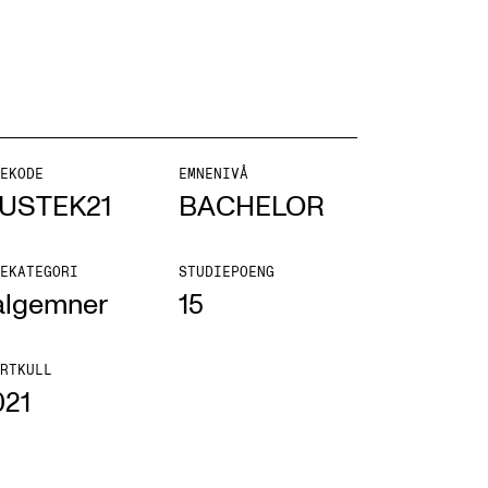
NFO
EKODE
EMNENIVÅ
USTEK21
BACHELOR
 Norges musikkhøgskole
ntakt oss
EKATEGORI
STUDIEPOENG
algemner
15
nn ansatte
r ansatte og studenter
RTKULL
021