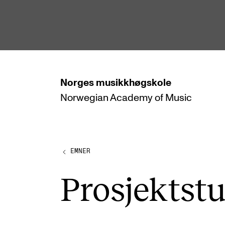
hjem
Norges
musikkhøgskole
Norwegian Academy
of Music
STUDIER
Alle studier
Bachelor
EMNER
Master
Pro­sjekt­stu
Doktorgrad
Årsstudium og videreutdanning