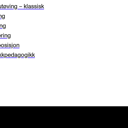
tøving – klassisk
ng
ing
ering
osisjon
ikkpedagogikk