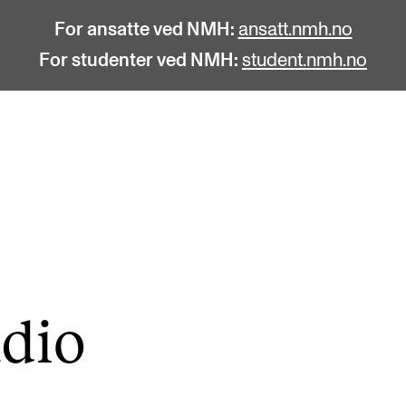
For ansatte ved NMH:
ansatt.nmh.no
For studenter ved NMH:
student.nmh.no
STUDENTLIV
F
Søknad og opptak
C
Biblioteket
C
Fagmiljøer
No
­dio
Salane våre
Pr
Studentutvalet SUT (student.nmh.no)
Pu