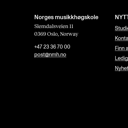
Norges musikk­høgskole
NYT
Slemdalsveien 11
Studi
0369 Oslo, Norway
Konta
+47 23 36 70 00
Finn 
post@nmh.no
Ledige
Nyhe