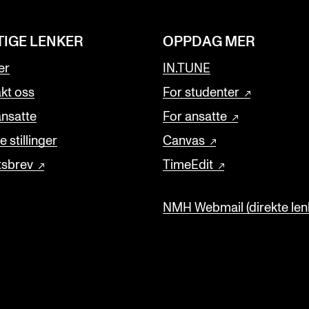
TIGE LENKER
OPPDAG MER
er
IN.TUNE
kt oss
For studenter
ansatte
For ansatte
 stillinger
Canvas
tsbrev
TimeEdit
NMH Webmail (direkte lenk