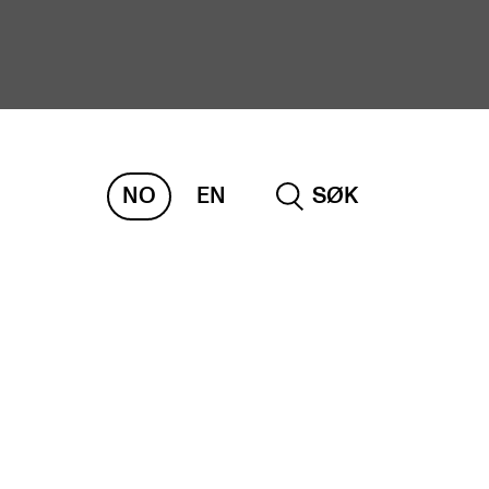
NO
EN
SØK
ORSKNING
ERM
REMAH
rdART
osjekter
blikasjoner