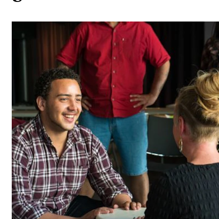
Etterutdanning og kurs
Talentutvikling
STUDENTLIV
Søknad og opptak
Biblioteket
Fagmiljøer
Salane våre
Studentutvalet SUT (student.nmh.no)
FORSKNING
CERM