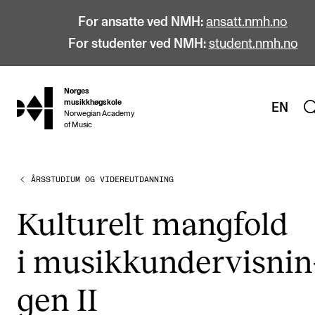
For ansatte ved NMH:
ansatt.nmh.no
For studenter ved NMH:
student.nmh.no
Norges
hjem
musikkhøgskole
EN
Norwegian Academy
of Music
ÅRSSTUDIUM OG VIDEREUTDANNING
STUDIER
Alle studier
Kul­tu­relt mang­fold
Bachelor
i musikk­un­der­vis­nin
Master
Doktorgrad
gen II
Årsstudium og videreutdanning