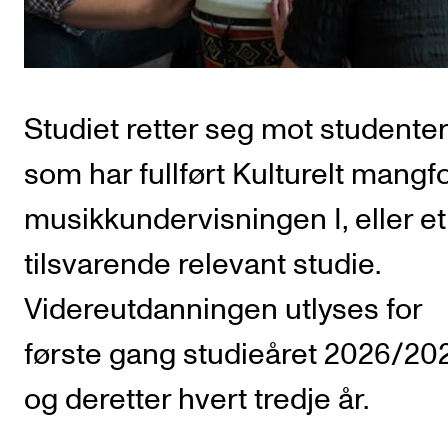
CREMAH
NordART
Prosjekter
Publikasjoner
Studiet retter seg mot studenter
som har fullført Kulturelt mangfo
INTERNASJONALT
musikkundervisningen I, eller et
Utveksling
tilsvarende relevant studie.
Internasjonal strategi
Samarbeidsprosjekter
Videreutdanningen utlyses for
Nettverk
første gang studieåret 2026/202
IN.TUNE
og deretter hvert tredje år.
AKTUELT