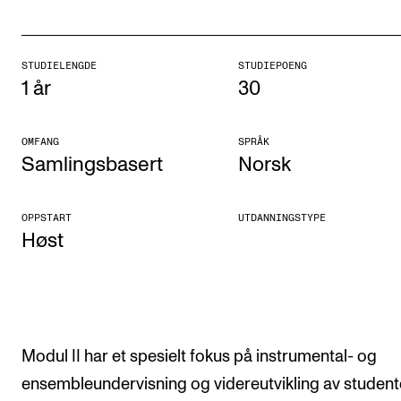
Arrangementer og konserter
Nyheter og historier
STUDIELENGDE
STUDIEPOENG
1 år
30
Ledige stillinger
OMFANG
SPRÅK
INFO
Samlingsbasert
Norsk
Om Norges musikkhøgskole
Kontakt oss
OPPSTART
UTDANNINGSTYPE
Høst
Finn ansatte
For ansatte og studenter
Modul II har et spesielt fokus på instrumental- og
ensembleundervisning og videreutvikling av studen