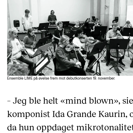
Etterutdanning og kurs
Talentutvikling
STUDENTLIV
Søknad og opptak
Biblioteket
Fagmiljøer
Ensemble LIME på øvelse frem mot debutkonserten 19. november.
Salane våre
Studentutvalet SUT (student.nmh.no)
– Jeg ble helt «mind blown», sie
komponist Ida Grande Kaurin,
FORSKNING
da hun oppdaget mikrotonalitet
CERM