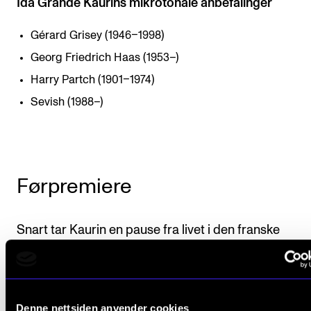
Ida Grande Kaurins mikrotonale anbefalinger
Gérard Grisey (1946–1998)
Georg Friedrich Haas (1953–)
Harry Partch (1901–1974)
Sevish (1988–)
Førpremiere
Snart tar Kaurin en pause fra livet i den franske
hovedstaden og reiser på noen dagers tur til Oslo i
anledning Ensemble LIMEs debutkonsert.
– Når babyen min skal ut i verden, må jeg være der, s
Denne nettsiden anvender cookies