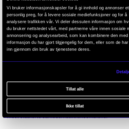
hun.
Vi bruker informasjonskapsler for å gi innhold og annonser et
personlig preg, for å levere sosiale mediefunksjoner og for å
analysere trafikken vår. Vi deler dessuten informasjon om h
Hun håper at konserten tiltrekker seg et nysgjerrig
du bruker nettstedet vårt, med partnerne våre innen sosiale 
publikum som lurer på hva mikrotoner egentlig er. B
annonsering og analysearbeid, som kan kombinere den med
annet nevner hun at studenter fra jazz og det frie
informasjon du har gjort tilgjengelig for dem, eller som de ha
bachelorstudiet har vist interesse for å skrive for
inn gjennom din bruk av tjenestene deres.
ensemblet til våren.
Det er kanskje noe det komponisten gleder seg mest 
Detalj
å oppleve de ulike tolkningene av oppgaven. Hun ne
Tillat alle
også stykket til komponist og professor Eivind Buen
som får førpremiere på konserten. Verket er egentli
Ikke tillat
skrevet på bestilling fra Klangforum Wien, et av de al
mest etablerte samtidsmusikkensemblene.