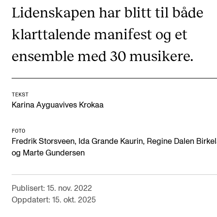
CREMAH
Lidenskapen har blitt til både
NordART
klarttalende manifest og et
Prosjekter
ensemble med 30 musikere.
Publikasjoner
INTERNASJONALT
TEKST
Karina Ayguavives Krokaa
Utveksling
Internasjonal strategi
FOTO
Fredrik Storsveen, Ida Grande Kaurin, Regine Dalen Birke
Samarbeidsprosjekter
og Marte Gundersen
Nettverk
IN.TUNE
Publisert: 15. nov. 2022
Oppdatert: 15. okt. 2025
AKTUELT