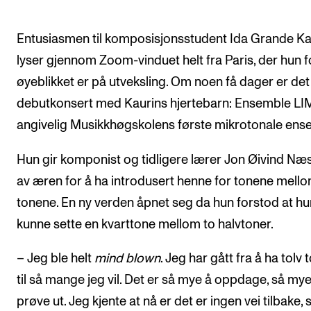
Arrangementer og konserter
Entusiasmen til komposisjonsstudent Ida Grande Ka
Nyheter og historier
lyser gjennom Zoom-vinduet helt fra Paris, der hun f
Ledige stillinger
øyeblikket er på utveksling. Om noen få dager er det
debutkonsert med Kaurins hjertebarn: Ensemble LI
INFO
angivelig Musikkhøgskolens første mikrotonale ens
Om Norges musikkhøgskole
Hun gir komponist og tidligere lærer Jon Øivind Næ
Kontakt oss
av æren for å ha introdusert henne for tonene mell
Finn ansatte
tonene. En ny verden åpnet seg da hun forstod at hu
For ansatte og studenter
kunne sette en kvarttone mellom to halvtoner.
– Jeg ble helt
mind blown
. Jeg har gått fra å ha tolv 
til så mange jeg vil. Det er så mye å oppdage, så mye
prøve ut. Jeg kjente at nå er det er ingen vei tilbake, s