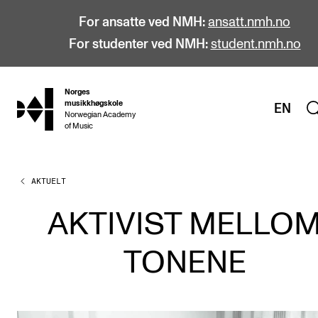
For ansatte ved NMH:
ansatt.nmh.no
For studenter ved NMH:
student.nmh.no
Norges
hjem
musikkhøgskole
EN
Norwegian Academy
of Music
AKTUELT
STUDIER
Alle studier
AKTIVIST MELLO
Bachelor
TONENE
Master
Doktorgrad
Årsstudium og videreutdanning