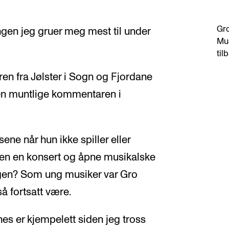
Gro
ingen jeg gruer meg mest til under
Mus
til
en fra Jølster i Sogn og Fjordane
en muntlige kommentaren i
ene når hun ikke spiller eller
n en konsert og åpne musikalske
gen? Som ung musiker var Gro
så fortsatt være.
nes er kjempelett siden jeg tross