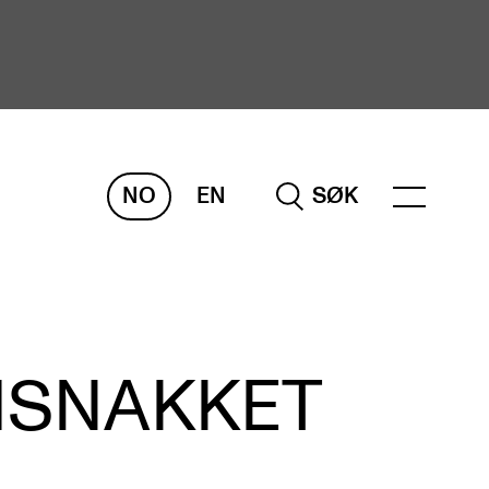
NO
EN
SØK
ORSKNING
ERM
REMAH
rdART
MSNAKKET
osjekter
blikasjoner