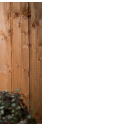
NFO
 Norges musikkhøgskole
ntakt oss
nn ansatte
r ansatte og studenter