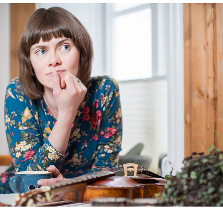
AKTUELT
I
Arrangementer og konserter
Om
Nyheter og historier
Ko
Ledige stillinger
Fi
Fo