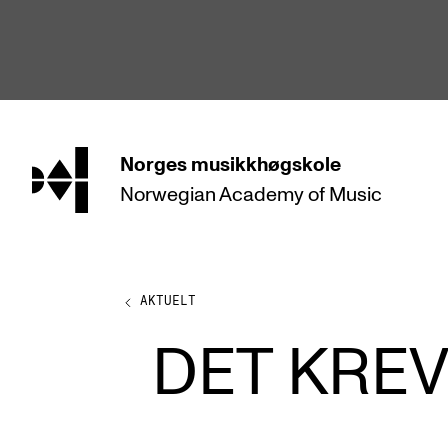
hjem
Norges
musikkhøgskole
Norwegian Academy
of Music
STUDIER
Alle studier
Bachelor
AKTUELT
Master
DET KRE
Doktorgrad
Årsstudium og videreutdanning