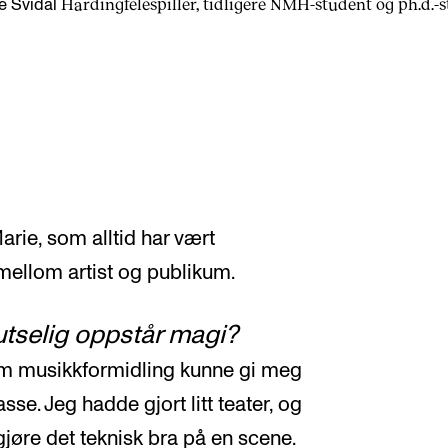
Hardingfelespiller, tidligere NMH-student og ph.d.-s
e Svidal
Marie, som alltid har vært
 mellom artist og publikum.
lutselig oppstår magi?
om musikkformidling kunne gi meg
se. Jeg hadde gjort litt teater, og
gjøre det teknisk bra på en scene.