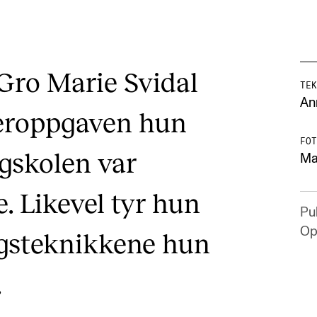
Gro Marie Svidal
TEK
An
teroppgaven hun
FOT
gskolen var
Ma
. Likevel tyr hun
Pub
Op
ingsteknikkene hun
.