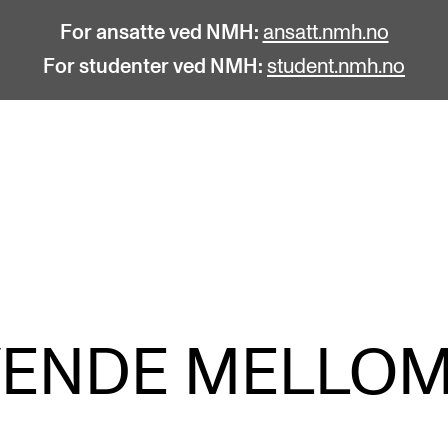
For ansatte ved NMH:
ansatt.nmh.no
For studenter ved NMH:
student.nmh.no
STUDENTLIV
F
Søknad og opptak
C
Biblioteket
C
Fagmiljøer
No
VENDE MELLO
Salane våre
Pr
Studentutvalet SUT (student.nmh.no)
Pu