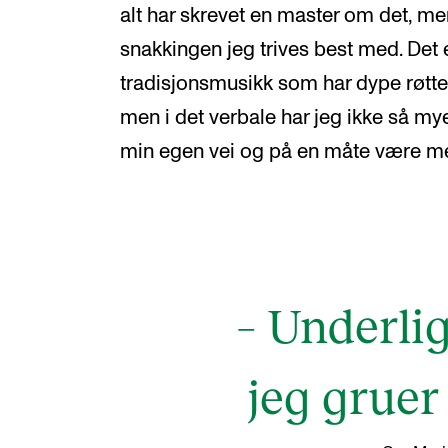
alt har skrevet en master om det, men
snakkingen jeg trives best med. Det er
tradisjonsmusikk som har dype røtte
men i det verbale har jeg ikke så my
min egen vei og på en måte være m
– Underli
jeg gruer