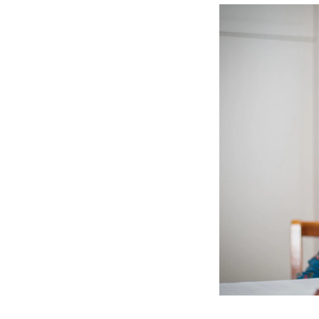
Etterutdanning og kurs
Talentutvikling
INTERNASJONALT
Utveksling
Internasjonal strategi
Samarbeidsprosjekter
Nettverk
IN.TUNE