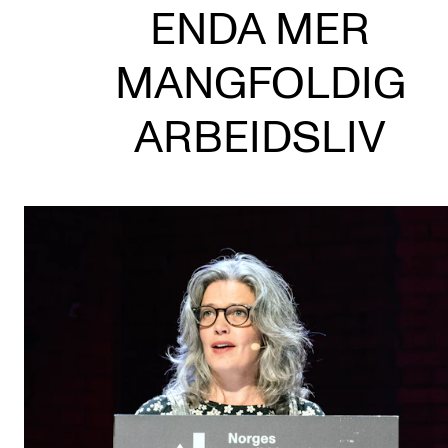
ENDA MER
Etterutdanning og kurs
Talentutvikling
MANGFOLDIG
ARBEIDSLIV
STUDENTLIV
Søknad og opptak
Biblioteket
Fagmiljøer
Salane våre
Studentutvalet SUT (student.nmh.no)
FORSKNING
CERM