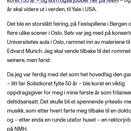
koret i 35 år – og som også jobber her på NMH
– og
år skal videre ut i verden, til Yale i USA.
Det ble en storslått feiring, på Festspillene i Bergen 
flere ulike scener i Oslo. Selv var jeg med på konsert
Universitetes aula i Oslo, rammet inn av maleriene til
Edvard Munch. Jeg skal vende tilbake til det rommet
seinere, men først:
Da jeg var ferdig med det som het hovedfag den g
– litt før Solistkoret fylte 50 år – ble koret en viktig
oppdragsgiver for meg i mine første år som frilanse
deltidsansatt. Det skulle bli et spennende yrkesliv m
musikk, som etter hvert førte meg tilbake til en dokt
og – etter enda en runde utafor huset – en rektorjo
på NMH.