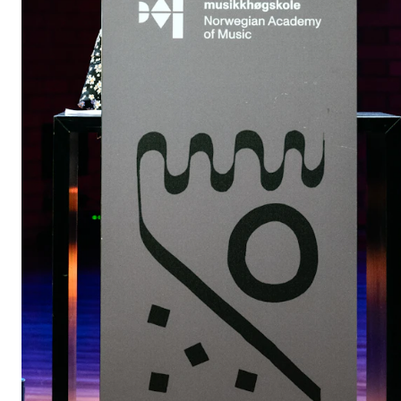
CREMAH
NordART
Prosjekter
Publikasjoner
INTERNASJONALT
Utveksling
Internasjonal strategi
Samarbeidsprosjekter
Nettverk
IN.TUNE
AKTUELT