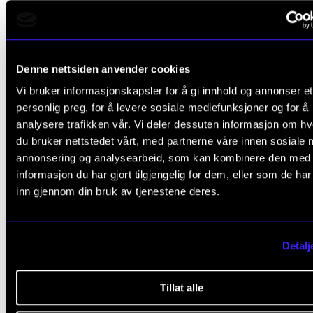
PRIDE-toget.
Og mye, mye mer.
Denne nettsiden anvender cookies
Alt dette viser en herlig allsidighet som for mange pe
Vi bruker informasjonskapsler for å gi innhold og annonser et
retning av det arbeidslivet som venter, men det er ik
personlig preg, for å levere sosiale mediefunksjoner og for å
alltid helt rettlinjet hvor veien går videre.
analysere trafikken vår. Vi deler dessuten informasjon om h
du bruker nettstedet vårt, med partnerne våre innen sosiale 
annonsering og analysearbeid, som kan kombinere den med
informasjon du har gjort tilgjengelig for dem, eller som de ha
inn gjennom din bruk av tjenestene deres.
Alt dette viser en herlig
allsidighet som for man
Detalj
peker i retning av det
Tillat alle