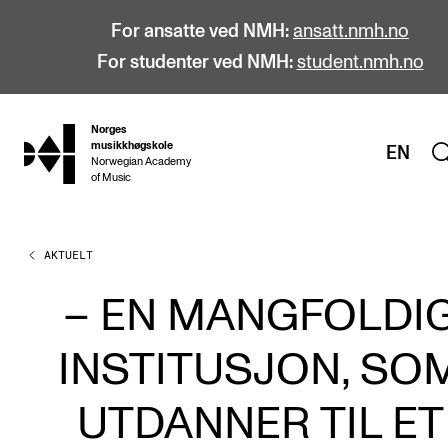
For ansatte ved NMH:
ansatt.nmh.no
For studenter ved NMH:
student.nmh.no
Norges
hjem
musikkhøgskole
EN
Norwegian Academy
of Music
AKTUELT
STUDIER
Alle studier
– EN MANGFOLDI
Bachelor
INSTITUSJON, SO
Master
Doktorgrad
UTDANNER TIL ET
Årsstudium og videreutdanning