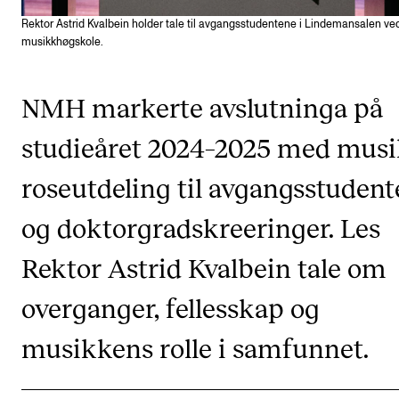
Arrangementer og konserter
Rektor Astrid Kvalbein holder tale til avgangsstudentene i Lindemansalen v
musikkhøgskole.
Nyheter og historier
Ledige stillinger
NMH markerte avslutninga på
studieåret 2024–2025 med musi
INFO
roseutdeling til avgangsstuden
Om Norges musikkhøgskole
Kontakt oss
og doktorgradskreeringer. Les
Finn ansatte
Rektor Astrid Kvalbein tale om
For ansatte og studenter
overganger, fellesskap og
musikkens rolle i samfunnet.