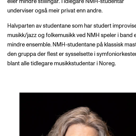
eller mindre stillingar. Tidlegare NMH-studentar
underviser også meir privat enn andre.
Halvparten av studentane som har studert improvis
musikk/jazz og folkemusikk ved NMH speler i band e
mindre ensemble. NMH-studentane på klassisk mast
den gruppa der flest er sysselsette i symfoniorkeste
blant alle tidlegare musikkstudentar i Noreg.