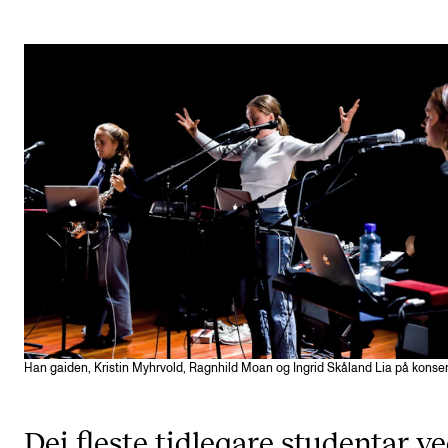
Etterutdanning og kurs
Talentutvikling
STUDENTLIV
Søknad og opptak
Biblioteket
Fagmiljøer
Salane våre
Studentutvalet SUT (student.nmh.no)
Han gaiden, Kristin Myhrvold, Ragnhild Moan og Ingrid Skåland Lia på konsert
FORSKNING
CERM
Dei fleste tidlegare studentar v