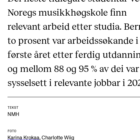
CREMAH
Noregs musikkhøgskole finn
NordART
relevant arbeid etter studia. Ber
Prosjekter
to prosent var arbeidssøkande i
Publikasjoner
første året etter ferdig utdanni
INTERNASJONALT
og mellom 88 og 95 % av dei var
Utveksling
sysselsett i relevante jobbar i 20
Internasjonal strategi
Samarbeidsprosjekter
Nettverk
TEKST
NMH
IN.TUNE
FOTO
,
AKTUELT
Karina Krokaa
Charlotte Wiig