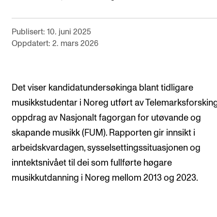
Arrangementer og konserter
Nyheter og historier
Publisert: 10. juni 2025
Oppdatert: 2. mars 2026
Ledige stillinger
INFO
Det viser kandidatundersøkinga blant tidligare
Om Norges musikkhøgskole
musikkstudentar i Noreg utført av Telemarksforskin
oppdrag av Nasjonalt fagorgan for utøvande og
Kontakt oss
skapande musikk (FUM). Rapporten gir innsikt i
Finn ansatte
arbeidskvardagen, sysselsettingssituasjonen og
For ansatte og studenter
inntektsnivået til dei som fullførte høgare
musikkutdanning i Noreg mellom 2013 og 2023.