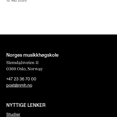
13. feb. 2026
Norges musikk­høgskole
Slemdalsveien 11
0369 Oslo, Norway
+47 23 36 70 00
post@nmh.no
NYTTIGE LENKER
Studier