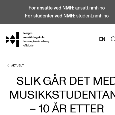
For ansatte ved NMH:
ansatt.nmh.no
For studenter ved NMH:
student.nmh.no
Norges
hjem
musikkhøgskole
EN
Norwegian Academy
of Music
AKTUELT
STUDIER
Alle studier
SLIK GÅR DET ME
Bachelor
MUSIKKSTUDENTA
Master
Doktorgrad
– 10 ÅR ETTER
Årsstudium og videreutdanning