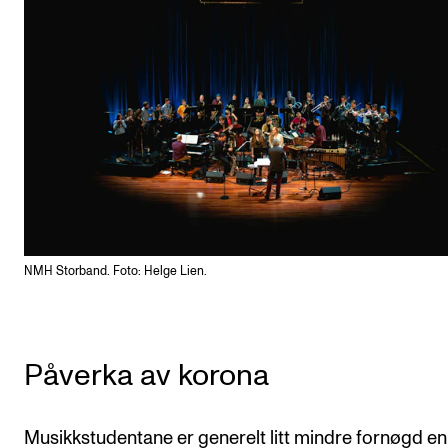
NMH Storband. Foto: Helge Lien.
Påverka av korona
Musikkstudentane er generelt litt mindre fornøgd e