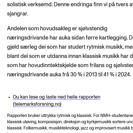
solistisk verksemd. Denne endringa finn vi på tvers a
sjangrar.
Andelen som hovudsakleg er sjølvstendig
næringsdrivande har auka sidan førre kartlegging. D
gjeld særleg dei som har studert rytmisk musikk, m
blant dei som er utdanna innan klassisk musikk har 
som har hovudinntektskjelde som frilans og sjølvste
næringsdrivande auka frå 30 % i 2013 til 41 % i 2024.
Du kan lese og laste ned heile rapporten
(telemarksforsning.no)
Rapporten bruker uttrykka rytmisk og klassisk. For NMH-studentane 
klassisk utøving, komposisjon, direksjon og kyrkjemusikk sortere un
klassisk. Folkemusikk, musikkteknologi, jazz og improvisert musikk bl