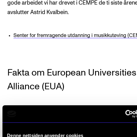
gode arbeidet vi har drevet i CEMPE de ti siste årene
avslutter Astrid Kvalbein.
Senter for fremragende utdanning i musikkutøving (C
Fakta om European Universities
Alliance (EUA)
Formål
: European Universities Initiative skal fre
samarbeid og nettverksbygging blant høyere
utdanningsinstitusjoner over hele Europa for å s
Denne nettsiden anvender cookies