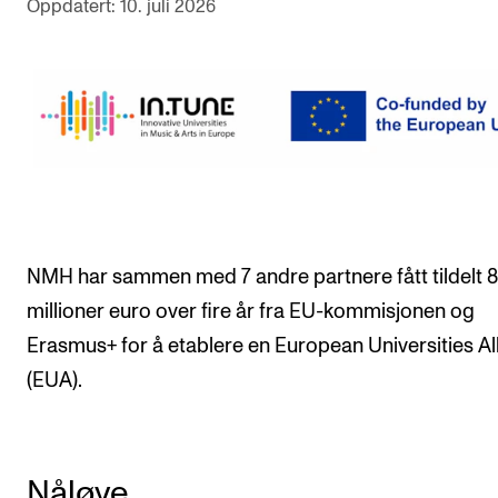
Oppdatert: 10. juli 2026
Arrangementer og konserter
Nyheter og historier
Ledige stillinger
INFO
Om Norges musikkhøgskole
Kontakt oss
NMH har sammen med 7 andre partnere fått tildelt 8
millioner euro over fire år fra EU-kommisjonen og
Finn ansatte
Erasmus+ for å etablere en European Universities Al
For ansatte og studenter
(EUA).
Nåløye