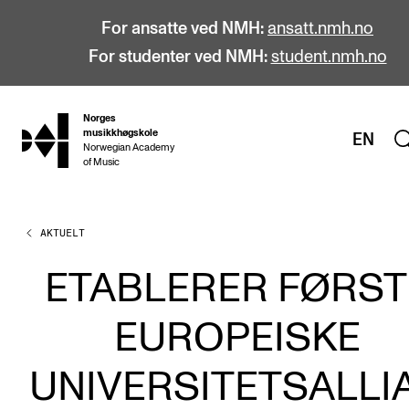
For ansatte ved NMH:
ansatt.nmh.no
For studenter ved NMH:
student.nmh.no
Norges
hjem
musikkhøgskole
EN
Norwegian Academy
of Music
AKTUELT
STUDIER
Alle studier
ETABLERER FØRST
Bachelor
EUROPEISKE
Master
Doktorgrad
UNIVERSITETSALLI
Årsstudium og videreutdanning