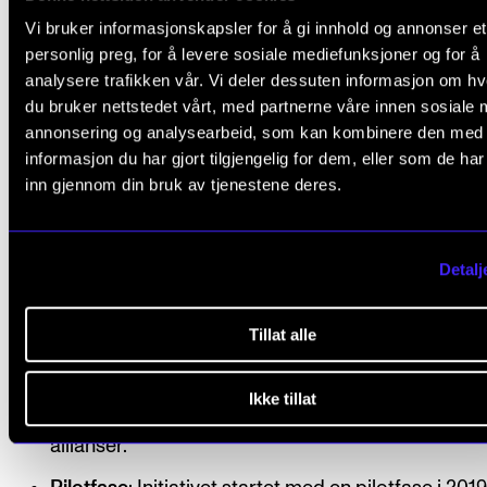
allianser, fremme innovasjon, mobilitet og utveksl
Vi bruker informasjonskapsler for å gi innhold og annonser et
personlig preg, for å levere sosiale mediefunksjoner og for å
kunnskap og beste praksis. European Universitie
analysere trafikken vår. Vi deler dessuten informasjon om h
Initiative har også som mål å fremme
du bruker nettstedet vårt, med partnerne våre innen sosiale 
fellesgradsprogrammer og studieplaner, og styr
annonsering og analysearbeid, som kan kombinere den med
forbindelsene med samfunnet.
informasjon du har gjort tilgjengelig for dem, eller som de ha
inn gjennom din bruk av tjenestene deres.
Finansiering
: Initiativet mottar økonomisk støtte f
EUs Erasmus+ program. Midler blir tildelt utvalgt
allianser av universiteter for å støtte deres felles
Detalj
aktiviteter, prosjekter og initiativer.
Tillat alle
Allianser
: Med denne tildelingen øker EU antall all
til 50. Neste år er foreløpig siste søknadsrunde fo
Ikke tillat
allianser og målet er da at man har kommet opp i
allianser.