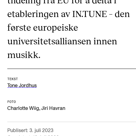
CREMAH
etableringen av IN.TUNE – den
NordART
første europeiske
Prosjekter
Publikasjoner
universitetsalliansen innen
musikk.
INTERNASJONALT
Utveksling
Internasjonal strategi
TEKST
Tone Jordhus
Samarbeidsprosjekter
Nettverk
FOTO
,
Charlotte Wiig
Jiri Havran
IN.TUNE
Publisert: 3. juli 2023
AKTUELT