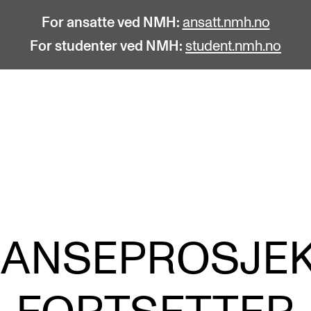
For ansatte ved NMH:
ansatt.nmh.no
For studenter ved NMH:
student.nmh.no
STUDENTLIV
F
Søknad og opptak
C
Biblioteket
C
Fagmiljøer
No
ANSEPROSJE
Salane våre
Pr
Studentutvalet SUT (student.nmh.no)
Pu