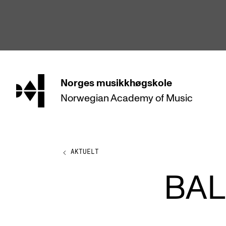
hjem
Norges
musikkhøgskole
Norwegian Academy
of Music
STUDIER
Alle studier
Bachelor
AKTUELT
Master
BAL
Doktorgrad
Årsstudium og videreutdanning