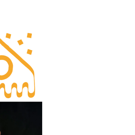
NFO
 Norges musikkhøgskole
ntakt oss
nn ansatte
r ansatte og studenter