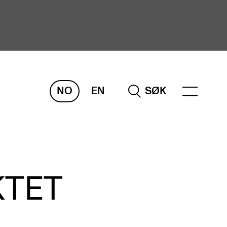
NO
EN
SØK
ORSKNING
ERM
REMAH
rdART
KTET
osjekter
blikasjoner