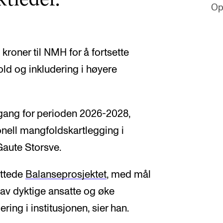
Op
 kroner til NMH for å fortsette
ld og inkludering i høyere
 gang for perioden 2026-2028,
onell mangfoldskartlegging i
Gaute Storsve.
uttede
Balanseprosjektet
, med mål
 av dyktige ansatte og øke
ing i institusjonen, sier han.