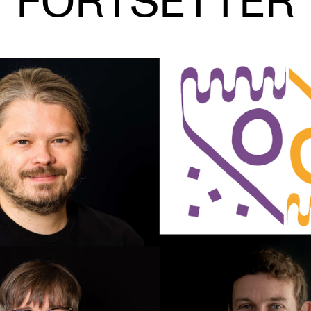
FORTSETTER
AKTUELT
I
Arrangementer og konserter
Om
Nyheter og historier
Ko
Ledige stillinger
Fi
Fo