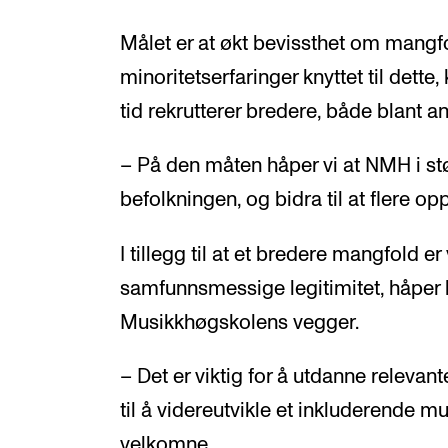
Målet er at økt bevissthet om mang
minoritetserfaringer knyttet til dette, 
tid rekrutterer bredere, både blant a
– På den måten håper vi at NMH i st
befolkningen, og bidra til at flere oppl
I tillegg til at et bredere mangfold er 
samfunnsmessige legitimitet, håper ha
Musikkhøgskolens vegger.
– Det er viktig for å utdanne releva
til å videreutvikle et inkluderende mus
velkomne.