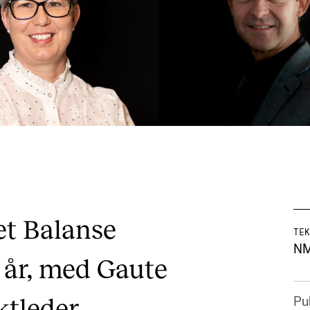
et Balanse
TEK
N
e år, med Gaute
tleder.
Pub