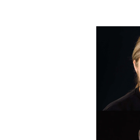
Etterutdanning og kurs
Talentutvikling
INTERNASJONALT
Utveksling
Internasjonal strategi
Samarbeidsprosjekter
Nettverk
IN.TUNE