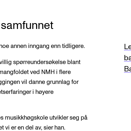
e samfunnet
Le
n noe annen inngang enn tidligere.
b
ivillig spørreundersøkelse blant
B
mangfoldet ved NMH i flere
ggingen vil danne grunnlag for
tserfaringer i høyere
s musikkhøgskole utvikler seg på
vi er en del av, sier han.