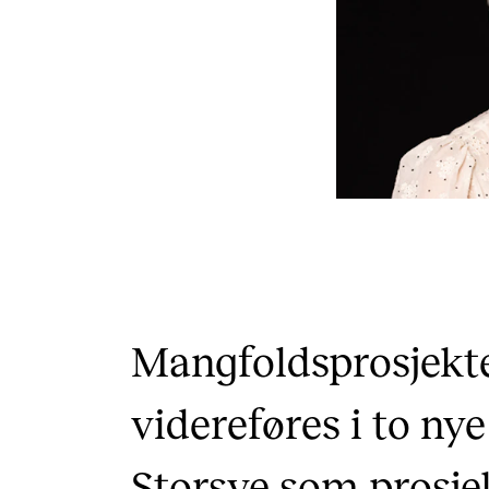
Mangfoldsprosjekt
videreføres i to ny
Storsve som prosjek