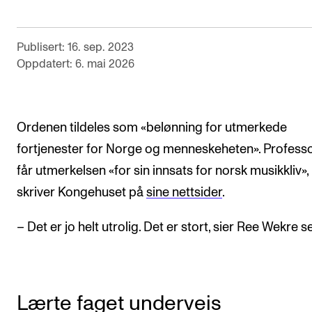
Arrangementer og konserter
Nyheter og historier
Publisert: 16. sep. 2023
Oppdatert: 6. mai 2026
Ledige stillinger
INFO
Ordenen tildeles som «belønning for utmerkede
Om Norges musikkhøgskole
fortjenester for Norge og menneskeheten». Profess
Kontakt oss
får utmerkelsen «for sin innsats for norsk musikkliv»,
skriver Kongehuset på
sine nettsider
.
Finn ansatte
For ansatte og studenter
– Det er jo helt utrolig. Det er stort, sier Ree Wekre se
Lærte faget underveis