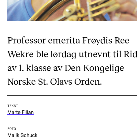
CREMAH
NordART
Prosjekter
Publikasjoner
Professor emerita Frøydis Ree
Wekre ble lørdag utnevnt til Ri
INTERNASJONALT
av 1. klasse av Den Kongelige
Utveksling
Norske St. Olavs Orden.
Internasjonal strategi
Samarbeidsprosjekter
Nettverk
TEKST
Marte Fillan
IN.TUNE
FOTO
AKTUELT
Malik Schuck