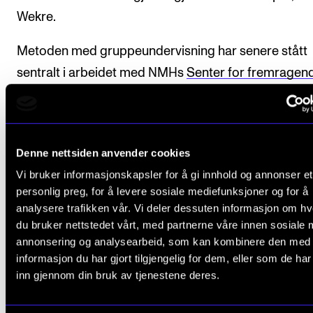
Wekre.
Metoden med gruppeundervisning har senere stått
sentralt i arbeidet med NMHs
Senter for fremragen
utdanning (CEMPE)
.
Denne nettsiden anvender cookies
– Et kroneksempel
Vi bruker informasjonskapsler for å gi innhold og annonser et
personlig preg, for å levere sosiale mediefunksjoner og for å
analysere trafikken vår. Vi deler dessuten informasjon om h
Søknaden om St. Olavs Orden ble fremmet av horni
du bruker nettstedet vårt, med partnerne våre innen sosiale 
Eirik Haaland og Bente Rognsaa, begge musikere i
annonsering og analysearbeid, som kan kombinere den med
Trondheim Symfoniorkester og tidligere elever av R
informasjon du har gjort tilgjengelig for dem, eller som de ha
inn gjennom din bruk av tjenestene deres.
Wekre. Den lyder blant annet: