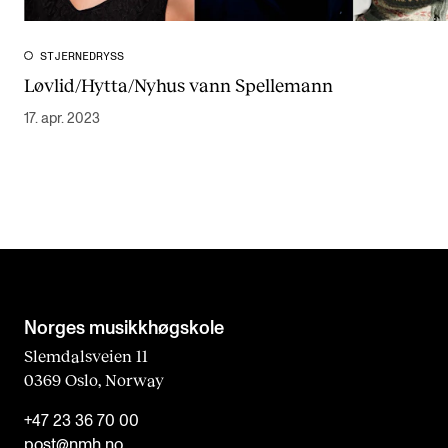
STJERNEDRYSS
Løvlid/Hytta/Nyhus vann Spellemann
17. apr. 2023
Norges musikk­høgskole
Slemdalsveien 11
0369 Oslo, Norway
+47 23 36 70 00
post@nmh.no