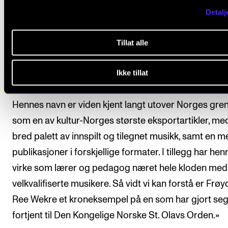
«Hornist Frøydis Ree Wekre har vært en frontfigur i 
Detalj
kulturliv de siste 60 årene. Hun har gjennom hele sin
yrkeskarriere vært et forbilde for musikere og peda
Tillat alle
en karriere hun fremdeles holder i hevd i en alder av 
Hun har vært synlig både på TV og i radio, som musik
Ikke tillat
underholder og debattant.
Hennes navn er viden kjent langt utover Norges gre
som en av kultur-Norges største eksportartikler, me
bred palett av innspilt og tilegnet musikk, samt en 
publikasjoner i forskjellige formater. I tillegg har he
virke som lærer og pedagog næret hele kloden med
velkvalifiserte musikere. Så vidt vi kan forstå er Frøy
Ree Wekre et kroneksempel på en som har gjort se
fortjent til Den Kongelige Norske St. Olavs Orden.»