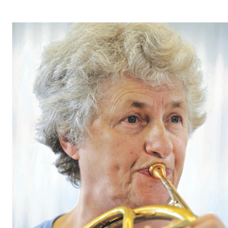
Etterutdanning og kurs
Talentutvikling
STUDENTLIV
Søknad og opptak
Biblioteket
Fagmiljøer
Salane våre
Studentutvalet SUT (student.nmh.no)
FORSKNING
CERM