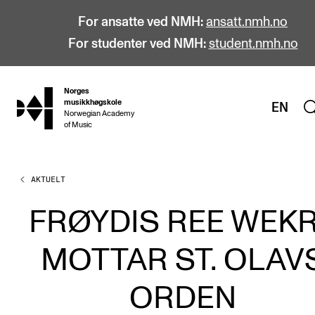
For ansatte ved NMH:
ansatt.nmh.no
For studenter ved NMH:
student.nmh.no
Norges
hjem
musikkhøgskole
EN
Norwegian Academy
of Music
AKTUELT
STUDIER
Alle studier
FRØYDIS REE WEK
Bachelor
MOTTAR ST. OLAV
Master
Doktorgrad
ORDEN
Årsstudium og videreutdanning