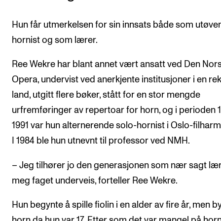
Hun får utmerkelsen for sin innsats både som utøve
hornist og som lærer.
Ree Wekre har blant annet vært ansatt ved Den Nor
Opera, undervist ved anerkjente institusjoner i en re
land, utgitt flere bøker, stått for en stor mengde
urfremføringer av repertoar for horn, og i perioden
1991 var hun alternerende solo-hornist i Oslo-filharm
I 1984 ble hun utnevnt til professor ved NMH.
– Jeg tilhører jo den generasjonen som nær sagt læ
meg faget underveis, forteller Ree Wekre.
Hun begynte å spille fiolin i en alder av fire år, men byt
horn da hun var 17. Etter som det var mangel på horni