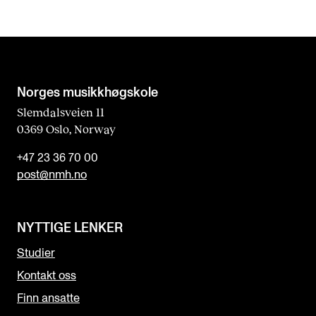
Norges musikk­høgskole
Slemdalsveien 11
0369 Oslo, Norway
+47 23 36 70 00
post@nmh.no
NYTTIGE LENKER
Studier
Kontakt oss
Finn ansatte