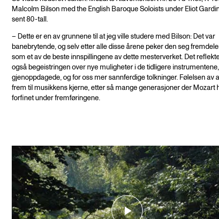
Malcolm Bilson med the English Baroque Soloists under Eliot Gardin
sent 80-tall.
– Dette er en av grunnene til at jeg ville studere med Bilson: Det var
banebrytende, og selv etter alle disse årene peker den seg fremdele
som et av de beste innspillingene av dette mesterverket. Det reflekt
også begeistringen over nye muligheter i de tidligere instrumentene,
gjenoppdagede, og for oss mer sannferdige tolkninger. Følelsen av at
frem til musikkens kjerne, etter så mange generasjoner der Mozart ha
forfinet under fremføringene.