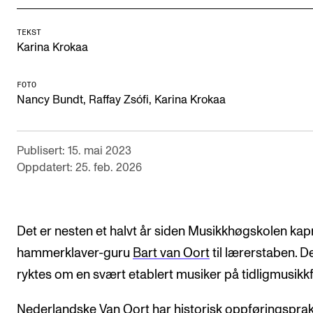
Arrangementer og konserter
TEKST
Nyheter og historier
Karina Krokaa
Ledige stillinger
FOTO
Nancy Bundt, Raffay Zsófi, Karina Krokaa
INFO
Om Norges musikkhøgskole
Publisert: 15. mai 2023
Oppdatert: 25. feb. 2026
Kontakt oss
Finn ansatte
For ansatte og studenter
Det er nesten et halvt år siden Musikkhøgskolen kap
hammerklaver-guru
Bart van Oort
til lærerstaben. D
ryktes om en svært etablert musiker på tidligmusikkf
Nederlandske Van Oort har historisk oppføringsprak