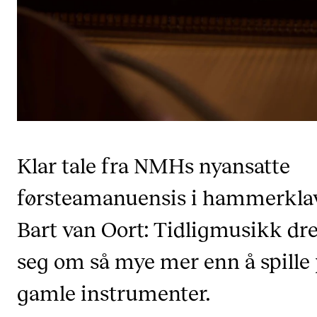
CREMAH
NordART
Prosjekter
Publikasjoner
INTERNASJONALT
Klar tale fra NMHs nyansatte
Utveksling
Internasjonal strategi
førsteamanuensis i hammerklav
Samarbeidsprosjekter
Bart van Oort: Tidligmusikk dre
Nettverk
seg om så mye mer enn å spille
IN.TUNE
gamle instrumenter.
AKTUELT