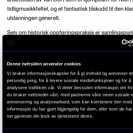
tidligmusikkfeltet, og et fantastisk tilskudd til den kl
utdanningen generelt.
Selv om historisk oppføringspraksis er samlingspunk
skal Van Oorts stilling skal være til nytte for hele skol
ifølge Braaten. i form av både kammermusikk, fored
forumundervisning og mer.
Denne nettsiden anvender cookies
Vi bruker informasjonskapsler for å gi innhold og annonser et
– Med Bart som lærer på hammerklaver får våre
personlig preg, for å levere sosiale mediefunksjoner og for å
pianostudenter et enda bedre studietilbud, sier hun.
analysere trafikken vår. Vi deler dessuten informasjon om h
du bruker nettstedet vårt, med partnerne våre innen sosiale 
annonsering og analysearbeid, som kan kombinere den med
informasjon du har gjort tilgjengelig for dem, eller som de ha
inn gjennom din bruk av tjenestene deres.