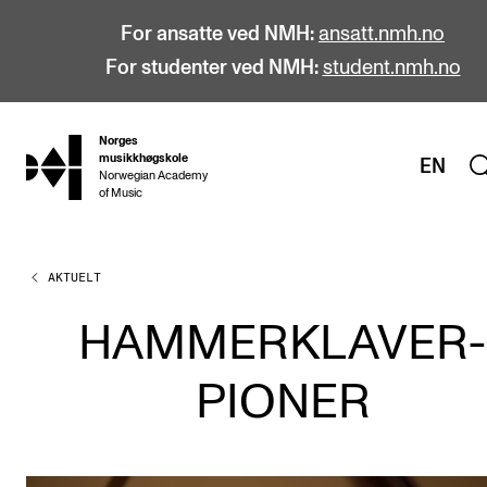
For ansatte ved NMH:
ansatt.nmh.no
For studenter ved NMH:
student.nmh.no
Norges
hjem
musikkhøgskole
EN
Norwegian Academy
of Music
AKTUELT
STUDIER
Alle studier
HAMMERKLAVER-
Bachelor
PIONER
Master
Doktorgrad
Årsstudium og videreutdanning