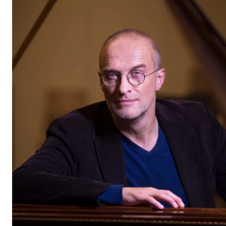
Etterutdanning og kurs
Talentutvikling
STUDENTLIV
Søknad og opptak
Biblioteket
Fagmiljøer
Salane våre
Studentutvalet SUT (student.nmh.no)
FORSKNING
CERM