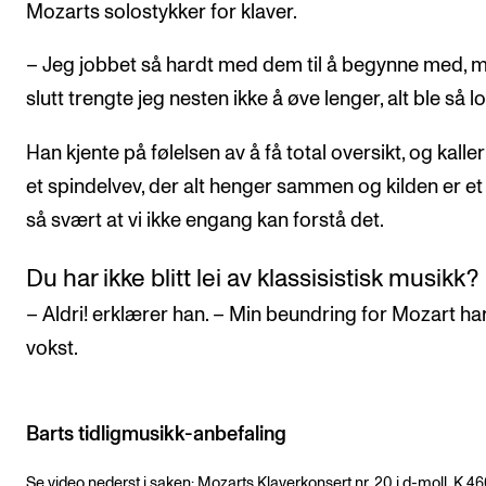
Mozarts solostykker for klaver.
– Jeg jobbet så hardt med dem til å begynne med, me
slutt trengte jeg nesten ikke å øve lenger, alt ble så lo
Han kjente på følelsen av å få total oversikt, og kaller
et spindelvev, der alt henger sammen og kilden er et
så svært at vi ikke engang kan forstå det.
Du har ikke blitt lei av klassisistisk musikk?
– Aldri! erklærer han. – Min beundring for Mozart ha
vokst.
Barts tidligmusikk-anbefaling
Se video nederst i saken: Mozarts Klaverkonsert nr. 20 i d-moll, K 4