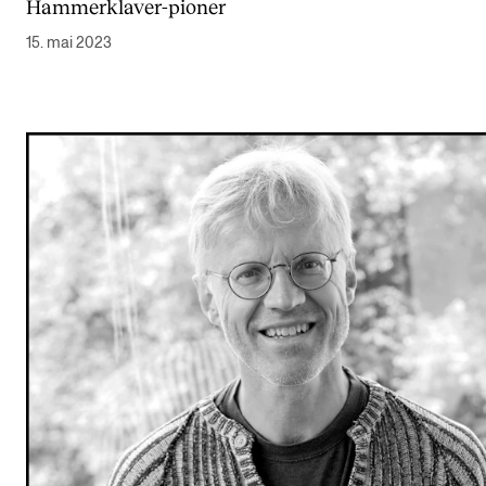
Hammerklaver-pioner
Arrangementer og konserter
15. mai 2023
Nyheter og historier
Ledige stillinger
INFO
Om Norges musikkhøgskole
Kontakt oss
Finn ansatte
For ansatte og studenter