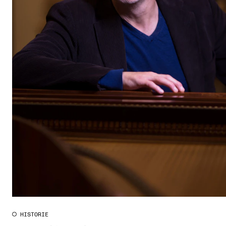
CREMAH
NordART
Prosjekter
Publikasjoner
INTERNASJONALT
Utveksling
Internasjonal strategi
Samarbeidsprosjekter
Nettverk
IN.TUNE
HISTORIE
AKTUELT