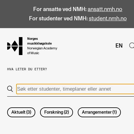
For ansatte ved NMH:
ansatt.nmh.no
For studenter ved NMH:
student.nmh.no
Norges
hjem
musikkhøgskole
EN
Norwegian Academy
of Music
HVA LETER DU ETTER?
STUDIER
Alle studier
Bachelor
Master
Aktuelt
(
3
)
Forskning
(
2
)
Arrangementer
(
1
)
Doktorgrad
Årsstudium og videreutdanning