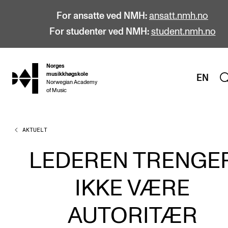
For ansatte ved NMH:
ansatt.nmh.no
For studenter ved NMH:
student.nmh.no
Norges
hjem
musikkhøgskole
EN
Norwegian Academy
of Music
AKTUELT
STUDIER
Alle studier
LEDEREN TRENGE
Bachelor
IKKE VÆRE
Master
Doktorgrad
AUTORITÆR
Årsstudium og videreutdanning