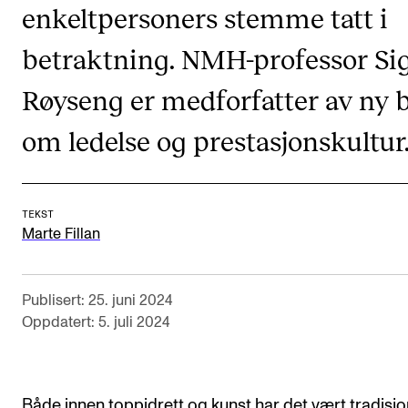
enkeltpersoners stemme tatt i
CREMAH
NordART
betraktning. NMH-professor Si
Prosjekter
Røyseng er medforfatter av ny 
Publikasjoner
om ledelse og prestasjonskultur
INTERNASJONALT
Utveksling
TEKST
Marte Fillan
Internasjonal strategi
Samarbeidsprosjekter
Publisert: 25. juni 2024
Nettverk
Oppdatert: 5. juli 2024
IN.TUNE
AKTUELT
Både innen toppidrett og kunst har det vært tradisjo