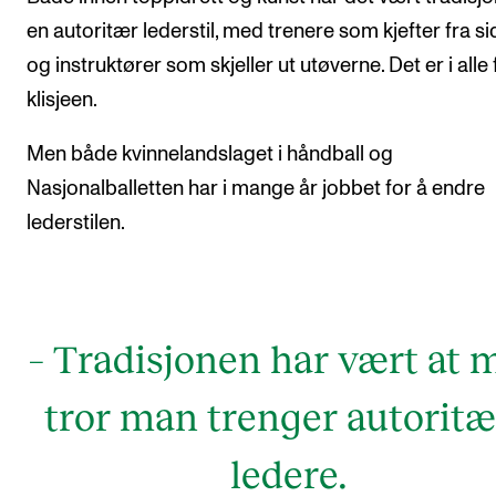
en autoritær lederstil, med trenere som kjefter fra si
Arrangementer og konserter
og instruktører som skjeller ut utøverne. Det er i alle f
Nyheter og historier
klisjeen.
Ledige stillinger
Men både kvinnelandslaget i håndball og
Nasjonalballetten har i mange år jobbet for å endre
INFO
lederstilen.
Om Norges musikkhøgskole
Kontakt oss
Finn ansatte
– Tradisjonen har vært at 
For ansatte og studenter
tror man trenger autoritæ
ledere.