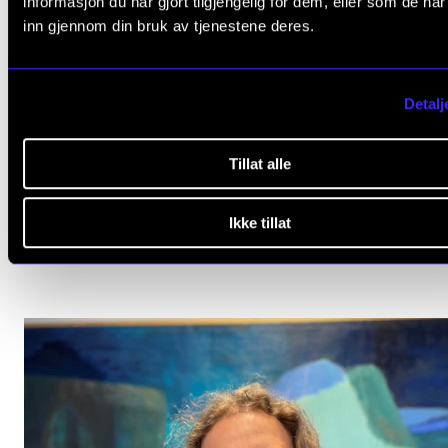
informasjon du har gjort tilgjengelig for dem, eller som de ha
inn gjennom din bruk av tjenestene deres.
Detalj
Tillat alle
FAGSTOFF
Hva gjør du nå, Aslaug Louise Slette?
Ikke tillat
22. juni 2026