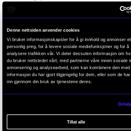
Rut Jorunn Rønning, Sigrid Røyseng
2023
Locating the politics of cultural policy
Denne nettsiden anvender cookies
Ragnar Andreas Audunson, Erik Henningsen, Håkon
Vi bruker informasjonskapsler for å gi innhold og annonser et
personlig preg, for å levere sosiale mediefunksjoner og for å
Larsen, Sigrid Røyseng, Louise Ejgod Hansen
analysere trafikken vår. Vi deler dessuten informasjon om h
2023
du bruker nettstedet vårt, med partnerne våre innen sosiale 
annonsering og analysearbeid, som kan kombinere den med
Moral economies in the community of Norwegian fo
informasjon du har gjort tilgjengelig for dem, eller som de ha
music practices
inn gjennom din bruk av tjenestene deres.
John Vinge, Sigrid Røyseng, Heidi Stavrum
2023
Detalj
Se alle publikasjoner i NVA
Tillat alle