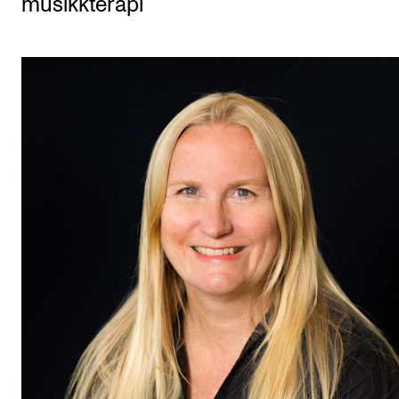
musikkterapi
Etterutdanning og kurs
Talentutvikling
STUDENTLIV
Søknad og opptak
Biblioteket
Fagmiljøer
Salane våre
Studentutvalet SUT (student.nmh.no)
FORSKNING
CERM