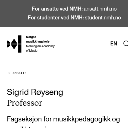
For ansatte ved NMH:
ansatt.nmh.no
For studenter ved NMH:
student.nmh.no
Norges
hjem
musikkhøgskole
EN
Norwegian Academy
of Music
ANSATTE
STUDIER
Alle studier
Sigrid Røyseng
Bachelor
Pro­fes­sor
Master
Doktorgrad
Fagseksjon for musikkpedagogikk og
Årsstudium og videreutdanning