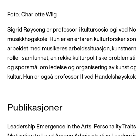
Arrangementer og konserter
Foto: Charlotte Wiig
Nyheter og historier
Sigrid Røyseng er professor i kultursosiologi ved N
Ledige stillinger
musikkhøgskole. Hun er en erfaren kulturforsker so
arbeidet med musikeres arbeidssituasjon, kunstner
INFO
rolle i samfunnet, en rekke kulturpolitiske problemsti
Om Norges musikkhøgskole
og spørsmål om ledelse og organisering av kunst o
Kontakt oss
kultur. Hun er også professor II ved Handelshøyskole
Finn ansatte
For ansatte og studenter
Publikasjoner
Leadership Emergence in the Arts: Personality Trait