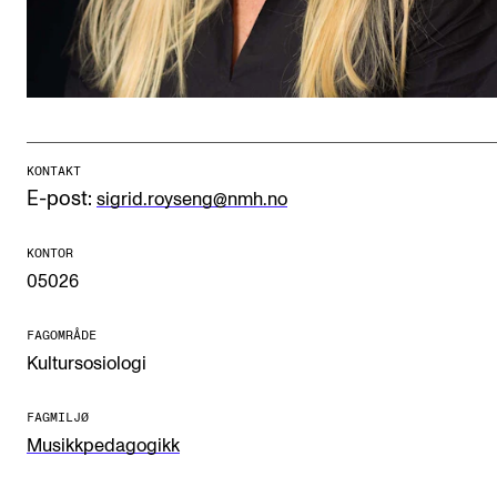
CREMAH
NordART
Prosjekter
Publikasjoner
KONTAKT
E-post:
sigrid.royseng@nmh.no
INTERNASJONALT
Utveksling
KONTOR
05026
Internasjonal strategi
Samarbeidsprosjekter
FAGOMRÅDE
Kultursosiologi
Nettverk
IN.TUNE
FAGMILJØ
Musikkpedagogikk
AKTUELT