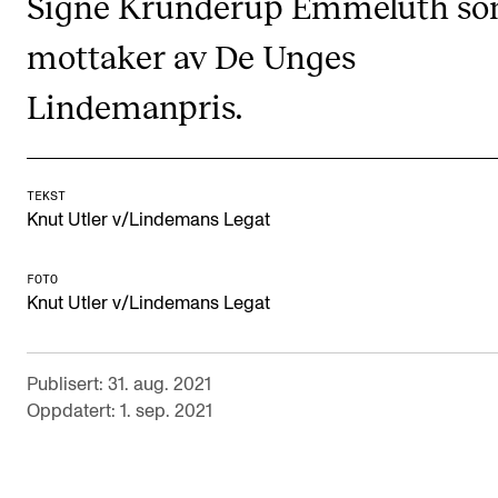
Signe Krunderup Emmeluth s
CREMAH
mottaker av De Unges
NordART
Prosjekter
Lindemanpris.
Publikasjoner
TEKST
INTERNASJONALT
Knut Utler v/Lindemans Legat
Utveksling
FOTO
Internasjonal strategi
Knut Utler v/Lindemans Legat
Samarbeidsprosjekter
Nettverk
Publisert: 31. aug. 2021
Oppdatert: 1. sep. 2021
IN.TUNE
AKTUELT