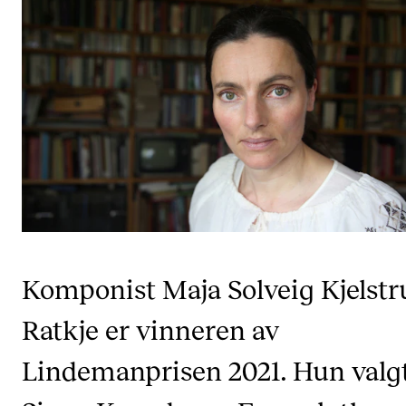
Etterutdanning og kurs
Talentutvikling
STUDENTLIV
Søknad og opptak
Biblioteket
Fagmiljøer
Salane våre
Komponist Maja Solveig Kjelstr
Studentutvalet SUT (student.nmh.no)
Ratkje er vinneren av
FORSKNING
Lindemanprisen 2021. Hun valg
CERM