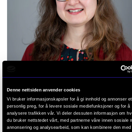
Denne nettsiden anvender cookies
FAGSTOFF
Hva gjør du nå, Aslaug Louise Slette?
Vi bruker informasjonskapsler for å gi innhold og annonser et
personlig preg, for å levere sosiale mediefunksjoner og for å
22. juni 2026
analysere trafikken vår. Vi deler dessuten informasjon om h
du bruker nettstedet vårt, med partnerne våre innen sosiale 
annonsering og analysearbeid, som kan kombinere den med