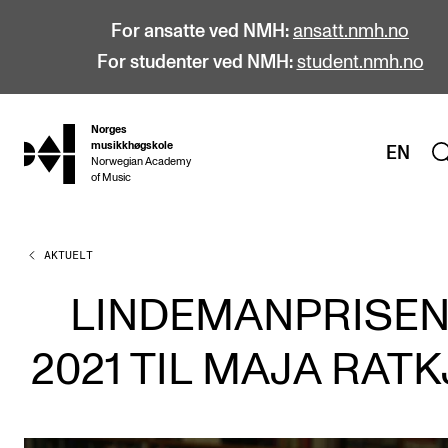
For ansatte ved NMH:
ansatt.nmh.no
For studenter ved NMH:
student.nmh.no
Norges
hjem
musikkhøgskole
EN
Norwegian Academy
of Music
AKTUELT
STUDIER
Alle studier
LINDEMANPRISE
Bachelor
2021 TIL MAJA RATK
Master
Doktorgrad
Årsstudium og videreutdanning