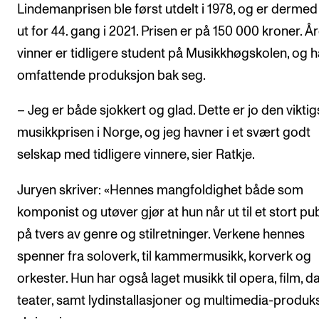
Lindemanprisen ble først utdelt i 1978, og er dermed
Arrangementer og konserter
ut for 44. gang i 2021. Prisen er på 150 000 kroner. Å
Nyheter og historier
vinner er tidligere student på Musikkhøgskolen, og h
Ledige stillinger
omfattende produksjon bak seg.
– Jeg er både sjokkert og glad. Dette er jo den viktig
INFO
musikkprisen i Norge, og jeg havner i et svært godt
Om Norges musikkhøgskole
selskap med tidligere vinnere, sier Ratkje.
Kontakt oss
Juryen skriver: «Hennes mangfoldighet både som
Finn ansatte
komponist og utøver gjør at hun når ut til et stort p
For ansatte og studenter
på tvers av genre og stilretninger. Verkene hennes
spenner fra soloverk, til kammermusikk, korverk og
orkester. Hun har også laget musikk til opera, film, d
teater, samt lydinstallasjoner og multimedia-produks