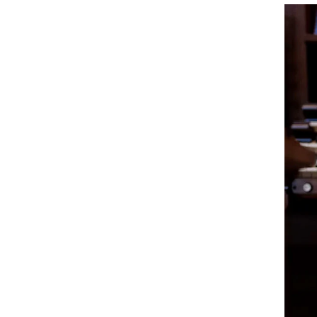
Etterutdanning og kurs
Talentutvikling
INTERNASJONALT
Utveksling
Internasjonal strategi
Samarbeidsprosjekter
Nettverk
IN.TUNE