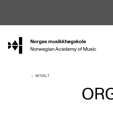
hjem
Norges
musikkhøgskole
Norwegian Academy
of Music
STUDIER
Alle studier
Bachelor
AKTUELT
Master
ORG
Doktorgrad
Årsstudium og videreutdanning