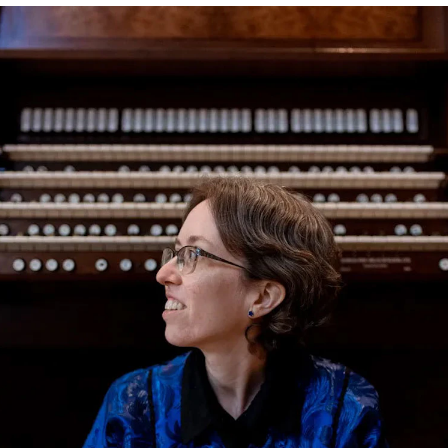
AKTUELT
I
Arrangementer og konserter
Om
Nyheter og historier
Ko
Ledige stillinger
Fi
Fo