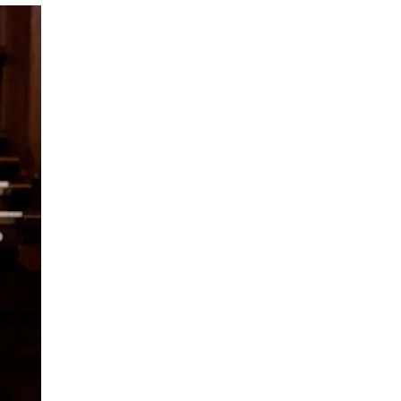
NFO
 Norges musikkhøgskole
ntakt oss
nn ansatte
r ansatte og studenter