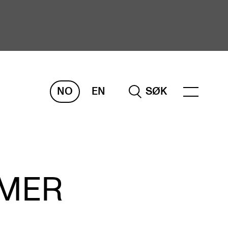
NO
EN
SØK
ORSKNING
ERM
REMAH
rdART
MMER
osjekter
blikasjoner