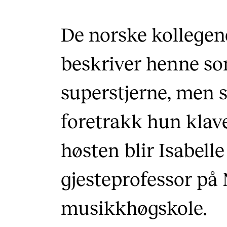
De norske kollege
beskriver henne so
superstjerne, men 
foretrakk hun klav
høsten blir Isabell
gjesteprofessor på
musikkhøgskole.