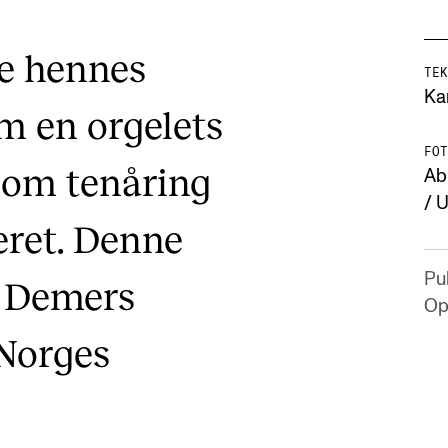
ne hennes
TEK
Ka
m en orgelets
FOT
som tenåring
Ab
/ 
eret. Denne
Pub
e Demers
Op
 Norges