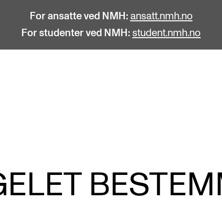
For ansatte ved NMH:
ansatt.nmh.no
For studenter ved NMH:
student.nmh.no
STUDENTLIV
F
Søknad og opptak
C
Biblioteket
C
Fagmiljøer
No
ELET BESTE
Salane våre
Pr
Studentutvalet SUT (student.nmh.no)
Pu