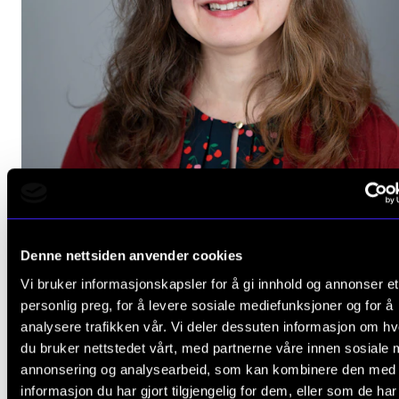
FAGSTOFF
Denne nettsiden anvender cookies
Hva gjør du nå, Aslaug Louise Slette?
Vi bruker informasjonskapsler for å gi innhold og annonser et
22. juni 2026
personlig preg, for å levere sosiale mediefunksjoner og for å
analysere trafikken vår. Vi deler dessuten informasjon om h
du bruker nettstedet vårt, med partnerne våre innen sosiale 
annonsering og analysearbeid, som kan kombinere den med
informasjon du har gjort tilgjengelig for dem, eller som de ha