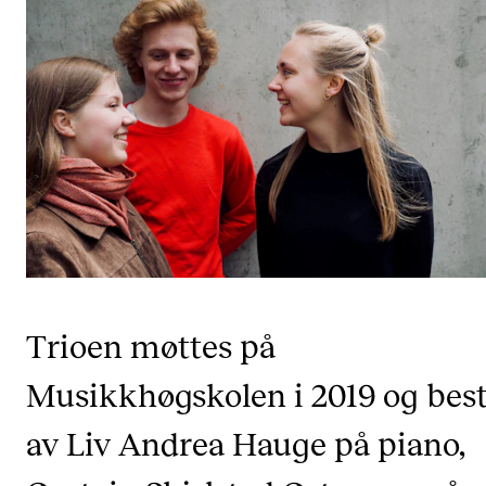
Etterutdanning og kurs
Talentutvikling
STUDENTLIV
Søknad og opptak
Biblioteket
Fagmiljøer
Salane våre
Trioen møttes på
Studentutvalet SUT (student.nmh.no)
Musikkhøgskolen i 2019 og bes
FORSKNING
av Liv Andrea Hauge på piano,
CERM