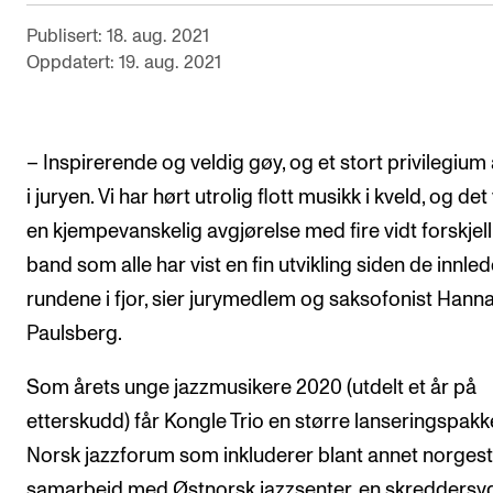
Arrangementer og konserter
Publisert: 18. aug. 2021
Oppdatert: 19. aug. 2021
Nyheter og historier
Ledige stillinger
– Inspirerende og veldig gøy, og et stort privilegium 
INFO
i juryen. Vi har hørt utrolig flott musikk i kveld, og det
Om Norges musikkhøgskole
en kjempevanskelig avgjørelse med fire vidt forskjell
band som alle har vist en fin utvikling siden de innle
Kontakt oss
rundene i fjor, sier jurymedlem og saksofonist Hann
Finn ansatte
Paulsberg.
For ansatte og studenter
Som årets unge jazzmusikere 2020 (utdelt et år på
etterskudd) får Kongle Trio en større lanseringspakk
Norsk jazzforum som inkluderer blant annet norgest
samarbeid med Østnorsk jazzsenter, en skreddersy