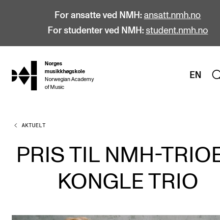
For ansatte ved NMH:
ansatt.nmh.no
For studenter ved NMH:
student.nmh.no
Norges
hjem
musikkhøgskole
EN
Norwegian Academy
of Music
AKTUELT
STUDIER
Alle studier
PRIS TIL NMH-TRIO
Bachelor
KONGLE TRIO
Master
Doktorgrad
Årsstudium og videreutdanning