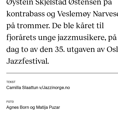
Øystein Skjelstad Østensen på
CREMAH
kontrabass og Veslemøy Narves
NordART
Prosjekter
på trommer. De ble kåret til
Publikasjoner
fjorårets unge jazzmusikere, på
dag to av den 35. utgaven av Os
INTERNASJONALT
Jazzfestival.
Utveksling
Internasjonal strategi
Samarbeidsprosjekter
TEKST
Camilla Slaattun v/Jazzinorge.no
Nettverk
IN.TUNE
FOTO
Agnes Born og Matija Puzar
AKTUELT