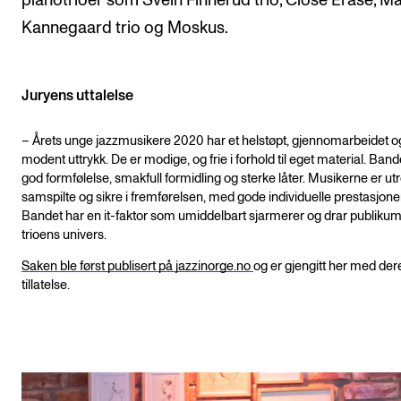
pianotrioer som Svein Finnerud trio, Close Erase, Ma
Kannegaard trio og Moskus.
Juryens uttalelse
– Årets unge jazzmusikere 2020 har et helstøpt, gjennomarbeidet o
modent uttrykk. De er modige, og frie i forhold til eget material. Band
god formfølelse, smakfull formidling og sterke låter. Musikerne er utr
samspilte og sikre i fremførelsen, med gode individuelle prestasjoner
Bandet har en it-faktor som umiddelbart sjarmerer og drar publikum 
trioens univers.
Saken ble først publisert på jazzinorge.no
og er gjengitt her med der
tillatelse.