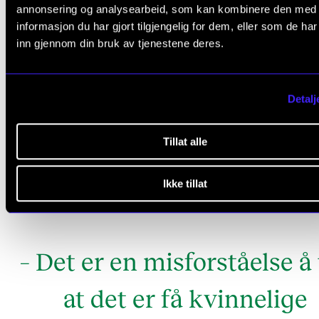
annonsering og analysearbeid, som kan kombinere den med
informasjon du har gjort tilgjengelig for dem, eller som de ha
Til slutt trekker hun fram viljen til å jobbe; for menne
inn gjennom din bruk av tjenestene deres.
frihet og for kunstnerisk frihet.
– Der det er vilje er det vei, og det mener jeg virkelig
Detalj
mener det er en menneskerett å kjempe for mennes
frihet og for kunstnerisk frihet. Med ressursene til
Tillat alle
utdanning, avmystifisering, diversitet, aktiv handling
vilje er jeg veldig optimistisk for en lys fremtid.
Ikke tillat
– Det er en misforståelse å 
at det er få kvinnelige