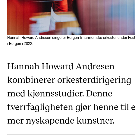
CREMAH
NordART
Prosjekter
Publikasjoner
Hannah Howard Andresen dirigerer Bergen filharmoniske orkester under Fest
i Bergen i 2022.
INTERNASJONALT
Hannah Howard Andresen
Utveksling
kombinerer orkesterdirigering
Internasjonal strategi
med kjønnsstudier. Denne
Samarbeidsprosjekter
Nettverk
tverrfagligheten gjør henne til 
IN.TUNE
mer nyskapende kunstner.
AKTUELT