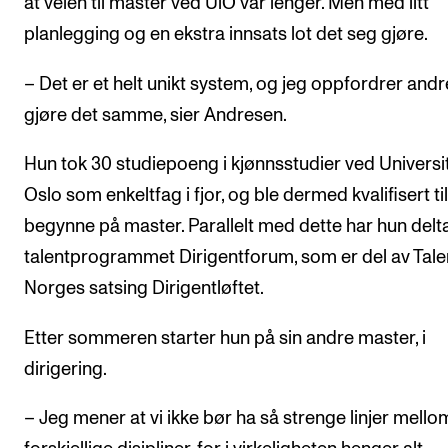
at veien til master ved UiO var lenger. Men med litt
planlegging og en ekstra innsats lot det seg gjøre.
– Det er et helt unikt system, og jeg oppfordrer andre
gjøre det samme, sier Andresen.
Hun tok 30 studiepoeng i kjønnsstudier ved Universit
Oslo som enkeltfag i fjor, og ble dermed kvalifisert til
begynne på master. Parallelt med dette har hun deltat
talentprogrammet Dirigentforum, som er del av Tale
Norges satsing Dirigentløftet.
Etter sommeren starter hun på sin andre master, i
dirigering.
– Jeg mener at vi ikke bør ha så strenge linjer mello