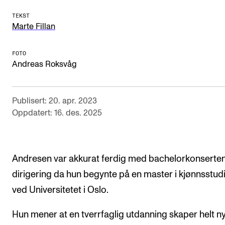
Arrangementer og konserter
TEKST
Marte Fillan
Nyheter og historier
Ledige stillinger
FOTO
Andreas Roksvåg
INFO
Publisert: 20. apr. 2023
Om Norges musikkhøgskole
Oppdatert: 16. des. 2025
Kontakt oss
Finn ansatte
Andresen var akkurat ferdig med bachelorkonserten
For ansatte og studenter
dirigering da hun begynte på en master i kjønnsstud
ved Universitetet i Oslo.
Hun mener at en tverrfaglig utdanning skaper helt n