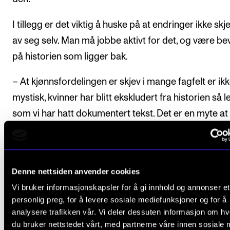
I tillegg er det viktig å huske på at endringer ikke skje
av seg selv. Man må jobbe aktivt for det, og være bev
på historien som ligger bak.
– At kjønnsfordelingen er skjev i mange fagfelt er ik
mystisk, kvinner har blitt ekskludert fra historien så 
som vi har hatt dokumentert tekst. Det er en myte at
diskusjoner om kjønn er noe «moderne». Mennesker
snakket om kjønn i flere århundrer, allerede på Arist
og Platons tid diskuterte de kjønn. Derfor handler d
Denne nettsiden anvender cookies
hva vi gjør aktivt i dag, fordi disse handlingene skap
Vi bruker informasjonskapsler for å gi innhold og annonser et
kvaliteten vi får senere. Ingenting forandrer seg om v
personlig preg, for å levere sosiale mediefunksjoner og for å
kjenner vår historie og aktivt endrer den sammen, si
analysere trafikken vår. Vi deler dessuten informasjon om h
du bruker nettstedet vårt, med partnerne våre innen sosiale 
Andresen.