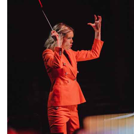
Etterutdanning og kurs
Talentutvikling
STUDENTLIV
Søknad og opptak
Biblioteket
Fagmiljøer
Salane våre
Studentutvalet SUT (student.nmh.no)
FORSKNING
CERM