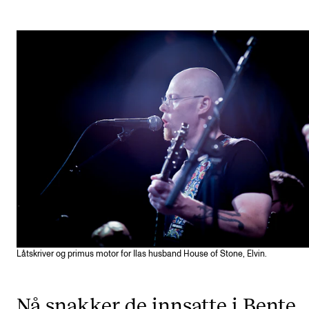
Etterutdanning og kurs
Talentutvikling
STUDENTLIV
Søknad og opptak
Biblioteket
Fagmiljøer
Salane våre
Studentutvalet SUT (student.nmh.no)
Låtskriver og primus motor for Ilas husband House of Stone, Elvin.
FORSKNING
CERM
Nå snakker de innsatte i Bente