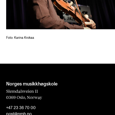
Foto: Karina Krokaa
Norges musikk­høgskole
Slemdalsveien 11
0369 Oslo, Norway
+47 23 36 70 00
post@nmh.no