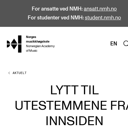
For ansatte ved NMH:
ansatt.nmh.no
For studenter ved NMH:
student.nmh.no
Norges
hjem
musikkhøgskole
EN
Norwegian Academy
of Music
AKTUELT
STUDIER
Alle studier
LYTT TIL
Bachelor
UTESTEMMENE FR
Master
Doktorgrad
INNSIDEN
Årsstudium og videreutdanning