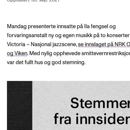
Arrangementer og konserter
Nyheter og historier
Mandag presenterte innsatte på Ila fengsel og
Ledige stillinger
forvaringsanstalt ny og egen musikk på to konserter
Victoria – Nasjonal jazzscene,
se innslaget på NRK 
INFO
og Viken
. Med nylig opphevede smittevernrestriksjo
Om Norges musikkhøgskole
var det fullt hus og god stemning.
Kontakt oss
Finn ansatte
For ansatte og studenter