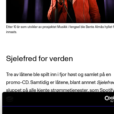
Etter 10 år som utvikler av prosjektet Musikk i fengsel ble Bente Almås hyllet f
innsats.
Sjelefred for verden
Tre av låtene ble spilt inn i fjor høst og samlet på en
promo-CD. Samtidig er låtene, blant annnet
Sjelefre
sluppet på alle kjente strømmetjenester, som Spotify
Apple Music og Tidal.
Lytt til
Stemmer fra innsiden
på Spotify
.