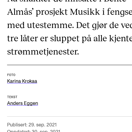
CREMAH
Almås’ prosjekt Musikk i fengse
NordART
med utestemme. Det gjør de ved
Prosjekter
tre låter er sluppet på alle kjent
Publikasjoner
strømmetjenester.
INTERNASJONALT
Utveksling
FOTO
Internasjonal strategi
Karina Krokaa
Samarbeidsprosjekter
TEKST
Nettverk
Anders Eggen
IN.TUNE
Publisert: 29. sep. 2021
AKTUELT
Oppdatert: 30. sep. 2021