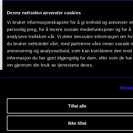
Arrangementer og konserter
Denne nettsiden anvender cookies
Nyheter og historier
Vi bruker informasjonskapsler for å gi innhold og annonser et
personlig preg, for å levere sosiale mediefunksjoner og for å
Ledige stillinger
Publisert: 28. apr. 2024 — Oppdatert: 1. juli 2026
analysere trafikken vår. Vi deler dessuten informasjon om h
du bruker nettstedet vårt, med partnerne våre innen sosiale 
annonsering og analysearbeid, som kan kombinere den med
INFO
informasjon du har gjort tilgjengelig for dem, eller som de ha
Om Norges musikkhøgskole
inn gjennom din bruk av tjenestene deres.
Kontakt oss
Finn ansatte
Detalj
Norges musikk­høgskole
For ansatte og studenter
Slemdalsveien 11
Tillat alle
0369 Oslo, Norway
+47 23 36 70 00
Ikke tillat
post@nmh.no