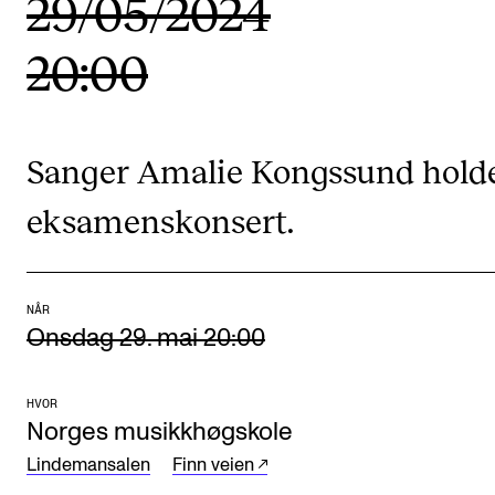
29/05/2024
Etterutdanning og kurs
20:00
Talentutvikling
STUDENTLIV
Sanger Amalie Kongssund hold
Søknad og opptak
eksamenskonsert.
Biblioteket
Fagmiljøer
Salane våre
NÅR
Onsdag 29. mai 20:00
Studentutvalet SUT (student.nmh.no)
HVOR
FORSKNING
Norges musikkhøgskole
Lindemansalen
Finn veien
CERM