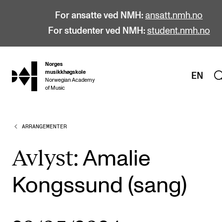
For ansatte ved NMH:
ansatt.nmh.no
For studenter ved NMH:
student.nmh.no
Norges
hjem
musikkhøgskole
EN
Norwegian Academy
of Music
ARRANGEMENTER
STUDIER
Alle studier
Avlyst:
Amalie
Bachelor
Kongssund (sang)
Master
Doktorgrad
Årsstudium og videreutdanning