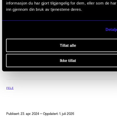
informasjon du har gjort tilgjengelig for dem, eller som de ha
På denne eksamenskonserten er det Åsmund A. Far
inn gjennom din bruk av tjenestene deres.
sin tur til å vise seg fram. Han har dei siste to åra p
hatt fleire prosjekt, både solo og samspel, og under
Detalj
konserten får de ein smakebit frå twistposen av mus
han har jobba med. Her får de høyre frisk dansemusi
Tillat alle
vest til aust, salmar, bånsullar, folkrock og til slutt go'
gamal runddans. Vel møtt!
Ikke tillat
FELE
Publisert: 23. apr. 2024 — Oppdatert: 1. juli 2026