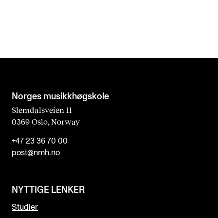
Norges musikk­høgskole
Slemdalsveien 11
0369 Oslo, Norway
+47 23 36 70 00
post@nmh.no
NYTTIGE LENKER
Studier