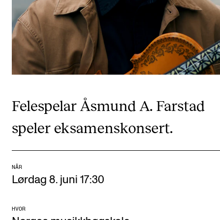
CREMAH
NordART
Prosjekter
Publikasjoner
INTERNASJONALT
Felespelar Åsmund A. Farstad
Utveksling
speler eksamenskonsert.
Internasjonal strategi
Samarbeidsprosjekter
Nettverk
NÅR
Lørdag 8. juni 17:30
IN.TUNE
HVOR
AKTUELT