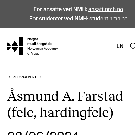
For ansatte ved NMH:
ansatt.nmh.no
For studenter ved NMH:
student.nmh.no
Norges
hjem
musikkhøgskole
EN
Norwegian Academy
of Music
ARRANGEMENTER
STUDIER
Alle studier
Åsmund A. Farstad
Bachelor
(fele, hardingfele)
Master
Doktorgrad
Årsstudium og videreutdanning