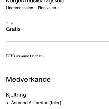
Norges musikkhøgskole
Arrangementer og konserter
Lindemansalen
Finn veien
Nyheter og historier
PRIS
Ledige stillinger
Gratis
INFO
Om Norges musikkhøgskole
Åsmund Erichsen
FOTO
Kontakt oss
Finn ansatte
For ansatte og studenter
Medverkande
Kjeltring
Åsmund A. Farstad (feler)