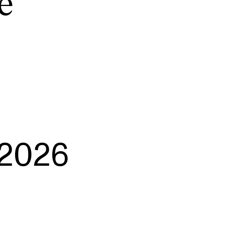
e
NFO
 Norges musikkhøgskole
ntakt oss
nn ansatte
2026
r ansatte og studenter