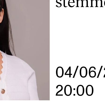
stemm
AKTUELT
I
Arrangementer og konserter
Om
Nyheter og historier
Ko
Ledige stillinger
Fi
04/06/
Fo
20:00