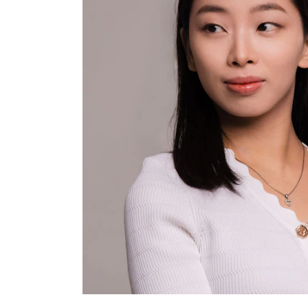
Etterutdanning og kurs
Talentutvikling
INTERNASJONALT
Utveksling
Internasjonal strategi
Samarbeidsprosjekter
Nettverk
IN.TUNE