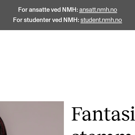
For ansatte ved NMH:
ansatt.nmh.no
For studenter ved NMH:
student.nmh.no
STUDENTLIV
F
Søknad og opptak
C
Biblioteket
C
Fagmiljøer
No
Fantas
Salane våre
Pr
Studentutvalet SUT (student.nmh.no)
Pu