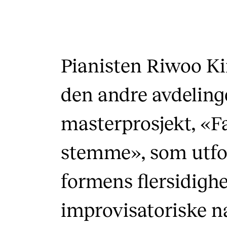
Pianisten Riwoo K
den andre avdelinge
masterprosjekt, «F
stemme», som utfor
formens flersidighe
improvisatoriske n