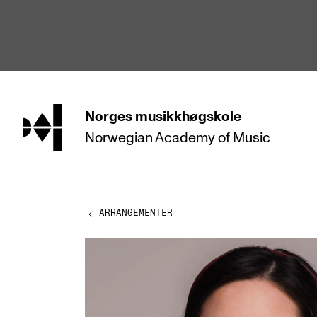
hjem
Norges
musikkhøgskole
Norwegian Academy
of Music
STUDIER
Alle studier
Bachelor
ARRANGEMENTER
Master
Doktorgrad
Årsstudium og videreutdanning