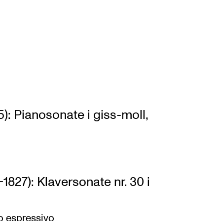
): Pianosonate i giss-moll,
827): Klaversonate nr. 30 i
o espressivo