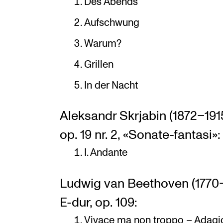
Des Abends
Aufschwung
Warum?
Grillen
In der Nacht
Aleksandr Skrjabin (1872–1915
op. 19 nr. 2, «Sonate-fantasi»:
I. Andante
Ludwig van Beethoven (1770–1
E-dur, op. 109:
Vivace ma non troppo – Adagi