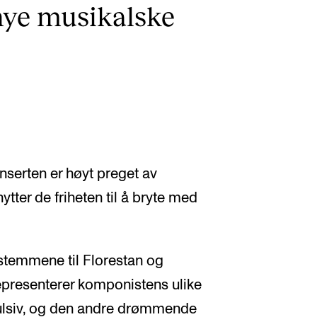
l nye musikalske
serten er høyt preget av
tter de friheten til å bryte med
stemmene til Florestan og
representerer komponistens ulike
pulsiv, og den andre drømmende