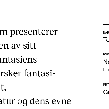
im presenterer
NÅR
To
n av sitt
HVO
antasiens
N
sker fantasi-
Li
t,
PRI
Gr
atur og dens evne