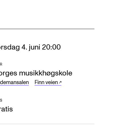
rsdag 4. juni 20:00
R
orges musikkhøgskole
ndemansalen
Finn veien
S
atis