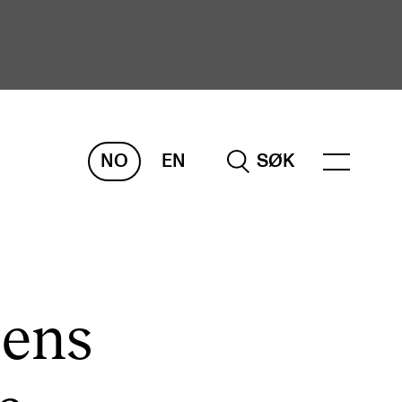
NO
EN
SØK
ORSKNING
ERM
REMAH
rdART
iens
osjekter
blikasjoner