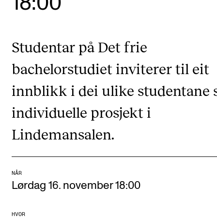
18:00
Etterutdanning og kurs
Talentutvikling
Studentar på Det frie
bachelorstudiet inviterer til eit
STUDENTLIV
Søknad og opptak
innblikk i dei ulike studentane 
Biblioteket
individuelle prosjekt i
Fagmiljøer
Lindemansalen.
Salane våre
Studentutvalet SUT (student.nmh.no)
NÅR
Lørdag 16. november 18:00
FORSKNING
CERM
HVOR