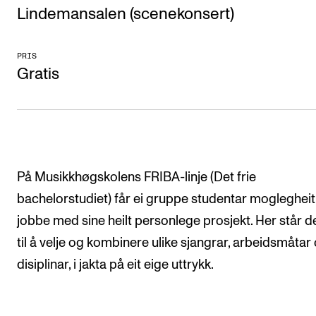
CREMAH
Lindemansalen (scenekonsert)
NordART
PRIS
Prosjekter
Gratis
Publikasjoner
INTERNASJONALT
Utveksling
På Musikkhøgskolens FRIBA-linje (Det frie
Internasjonal strategi
bachelorstudiet) får ei gruppe studentar moglegheit t
Samarbeidsprosjekter
jobbe med sine heilt personlege prosjekt. Her står dei
Nettverk
til å velje og kombinere ulike sjangrar, arbeidsmåtar
IN.TUNE
disiplinar, i jakta på eit eige uttrykk.
AKTUELT