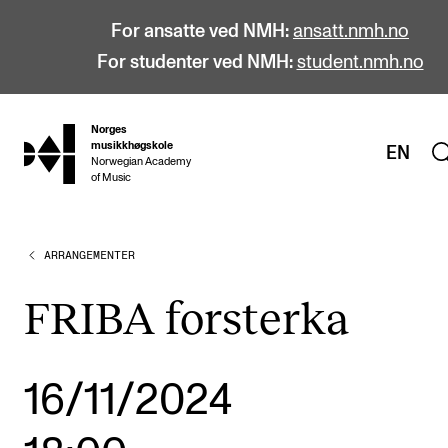
For ansatte ved NMH:
ansatt.nmh.no
For studenter ved NMH:
student.nmh.no
Norges
hjem
musikkhøgskole
EN
Norwegian Academy
of Music
ARRANGEMENTER
STUDIER
Alle studier
FRIBA forsterka
Bachelor
Master
16/11/2024
Doktorgrad
Årsstudium og videreutdanning