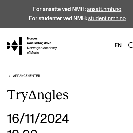
For ansatte ved NMH:
ansatt.nmh.no
For studenter ved NMH:
student.nmh.no
Norges
hjem
musikkhøgskole
EN
Norwegian Academy
of Music
ARRANGEMENTER
STUDIER
Alle studier
TryΔngles
Bachelor
Master
16/11/2024
Doktorgrad
Årsstudium og videreutdanning