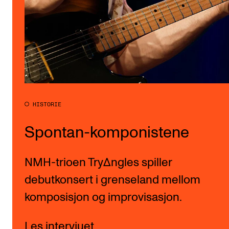
HISTORIE
Spontan-komponistene
NMH-trioen TryΔngles spiller
debutkonsert i grenseland mellom
komposisjon og improvisasjon.
Les intervjuet