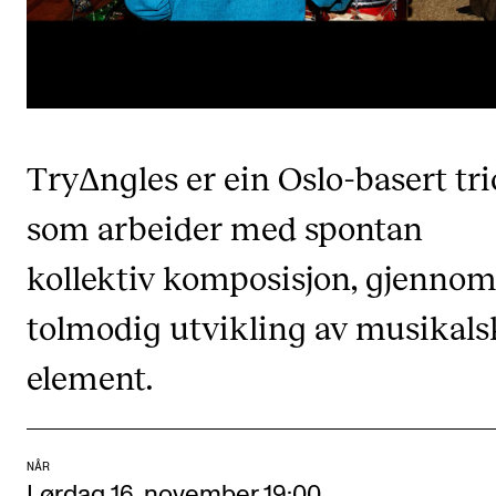
CREMAH
NordART
Prosjekter
Publikasjoner
TryΔngles er ein Oslo-basert tri
INTERNASJONALT
som arbeider med spontan
Utveksling
kollektiv komposisjon, gjenno
Internasjonal strategi
tolmodig utvikling av musikals
Samarbeidsprosjekter
element.
Nettverk
IN.TUNE
NÅR
AKTUELT
Lørdag 16. november 19:00