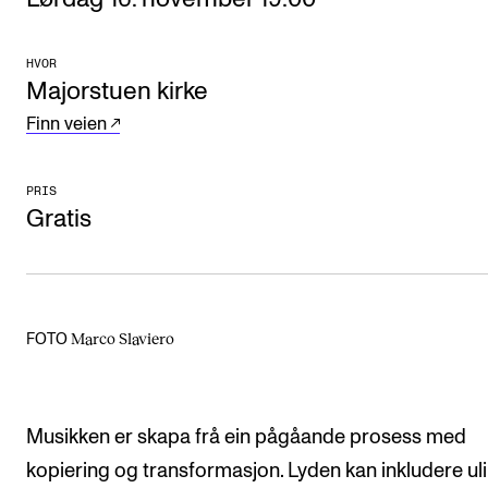
Arrangementer og konserter
HVOR
Nyheter og historier
Majorstuen kirke
Ledige stillinger
Finn veien
INFO
PRIS
Gratis
Om Norges musikkhøgskole
Kontakt oss
Finn ansatte
Marco Slaviero
FOTO
For ansatte og studenter
Musikken er skapa frå ein pågåande prosess med
kopiering og transformasjon. Lyden kan inkludere ul