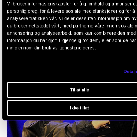
Vi bruker informasjonskapsler for å gi innhold og annonser et
personlig preg, for å levere sosiale mediefunksjoner og for å
SAMTIDSMUSIKK OG ELEKTRONISK MUSIKK
analysere trafikken vår. Vi deler dessuten informasjon om h
KOKO: Komponistenes konsertserie
du bruker nettstedet vårt, med partnerne våre innen sosiale 
annonsering og analysearbeid, som kan kombinere den med
Tirsdag 29. april 2025 18:00
informasjon du har gjort tilgjengelig for dem, eller som de ha
Levinsalen
inn gjennom din bruk av tjenestene deres.
Detalj
Tillat alle
Ikke tillat