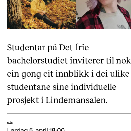
CREMAH
NordART
Prosjekter
Publikasjoner
Studentar på Det frie
INTERNASJONALT
bachelorstudiet inviterer til no
Utveksling
ein gong eit innblikk i dei ulike
Internasjonal strategi
studentane sine individuelle
Samarbeidsprosjekter
prosjekt i Lindemansalen.
Nettverk
IN.TUNE
NÅR
AKTUELT
Lørdag 5. april 18:00