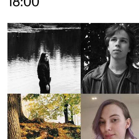
18:00
Etterutdanning og kurs
Talentutvikling
STUDENTLIV
Søknad og opptak
Biblioteket
Fagmiljøer
Salane våre
Studentutvalet SUT (student.nmh.no)
FORSKNING
CERM