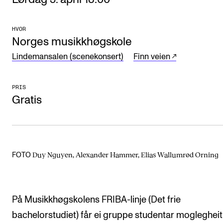
Arrangementer og konserter
HVOR
Nyheter og historier
Norges musikkhøgskole
Ledige stillinger
Lindemansalen (scenekonsert)
Finn veien
INFO
PRIS
Gratis
Om Norges musikkhøgskole
Kontakt oss
Finn ansatte
Duy Nguyen, Alexander Hammer, Elias Wallumrød Orning
FOTO
For ansatte og studenter
På Musikkhøgskolens FRIBA-linje (Det frie
bachelorstudiet) får ei gruppe studentar moglegheit t