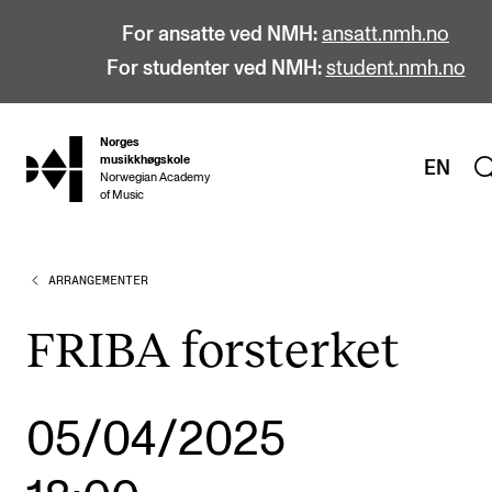
For ansatte ved NMH:
ansatt.nmh.no
For studenter ved NMH:
student.nmh.no
Norges
hjem
musikkhøgskole
EN
Norwegian Academy
of Music
ARRANGEMENTER
STUDIER
Alle studier
FRIBA forsterket
Bachelor
Master
05/04/2025
Doktorgrad
Årsstudium og videreutdanning