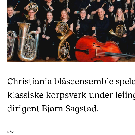
CREMAH
NordART
Prosjekter
Publikasjoner
INTERNASJONALT
Utveksling
Christiania blåseensemble spel
Internasjonal strategi
Samarbeidsprosjekter
klassiske korpsverk under leiin
Nettverk
dirigent Bjørn Sagstad.
IN.TUNE
AKTUELT
NÅR