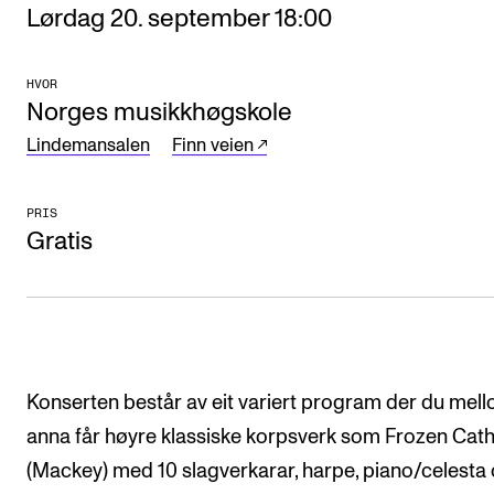
Lørdag 20. september 18:00
Arrangementer og konserter
Nyheter og historier
HVOR
Norges musikkhøgskole
Ledige stillinger
Lindemansalen
Finn veien
INFO
PRIS
Om Norges musikkhøgskole
Gratis
Kontakt oss
Finn ansatte
For ansatte og studenter
Konserten består av eit variert program der du mel
anna får høyre klassiske korpsverk som Frozen Cat
(Mackey) med 10 slagverkarar, harpe, piano/celesta