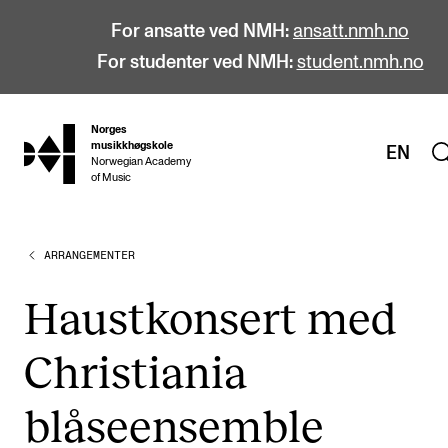
For ansatte ved NMH:
ansatt.nmh.no
For studenter ved NMH:
student.nmh.no
Norges
hjem
musikkhøgskole
EN
Norwegian Academy
of Music
ARRANGEMENTER
STUDIER
Alle studier
Haustkonsert med
Bachelor
Christiania
Master
Doktorgrad
blåseensemble
Årsstudium og videreutdanning