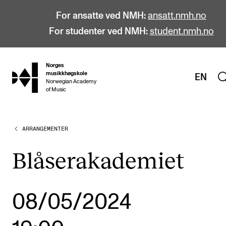
For ansatte ved NMH:
ansatt.nmh.no
For studenter ved NMH:
student.nmh.no
Norges
hjem
musikkhøgskole
EN
Norwegian Academy
of Music
ARRANGEMENTER
STUDIER
Alle studier
Blåserakademiet
Bachelor
Master
08/05/2024
Doktorgrad
Årsstudium og videreutdanning