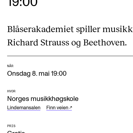
19:00
Etterutdanning og kurs
Talentutvikling
Blåserakademiet spiller musikk
Richard Strauss og Beethoven.
STUDENTLIV
Søknad og opptak
Biblioteket
NÅR
Fagmiljøer
Onsdag 8. mai 19:00
Salane våre
HVOR
Studentutvalet SUT (student.nmh.no)
Norges musikkhøgskole
Lindemansalen
Finn veien
FORSKNING
CERM
PRIS