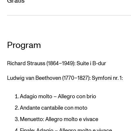
Gratis
CREMAH
NordART
Prosjekter
Publikasjoner
Program
INTERNASJONALT
Richard Strauss (1864–1949): Suite i B-dur
Utveksling
Internasjonal strategi
Ludwig van Beethoven (1770–1827): Symfoni nr. 1:
Samarbeidsprosjekter
Adagio molto – Allegro con brio
Nettverk
Andante cantabile con moto
IN.TUNE
Menuetto: Allegro molto e vivace
AKTUELT
Finale: Adagio – Allegro molto e vivace