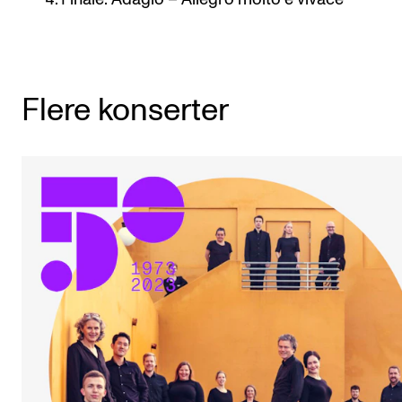
Arrangementer og konserter
Nyheter og historier
Ledige stillinger
Flere konserter
INFO
Om Norges musikkhøgskole
Kontakt oss
Finn ansatte
For ansatte og studenter