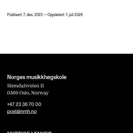
Publisert: 7. des. 2023 — Oppdatert: 1. juli 2026
Norges musikk­høgskole
Slemdalsveien 11
0369 Oslo, Norway
+47 23 36 70 00
post@nmh.no