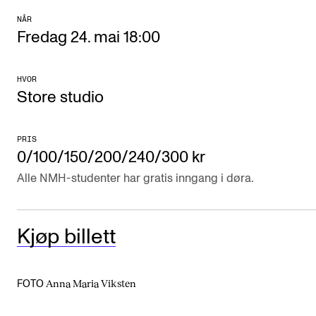
Arrangementer og konserter
NÅR
Fredag 24. mai 18:00
Nyheter og historier
Ledige stillinger
HVOR
Store studio
INFO
PRIS
Om Norges musikkhøgskole
0/100/150/200/240/300 kr
Kontakt oss
Alle NMH-studenter har gratis inngang i døra.
Finn ansatte
For ansatte og studenter
Kjøp billett
Anna Maria Viksten
FOTO