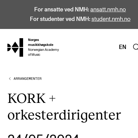
For ansatte ved NMH:
ansatt.nmh.no
For studenter ved NMH:
student.nmh.no
Norges
hjem
musikkhøgskole
EN
Norwegian Academy
of Music
ARRANGEMENTER
STUDIER
Alle studier
KORK +
Bachelor
orkesterdirigenter
Master
Doktorgrad
Årsstudium og videreutdanning