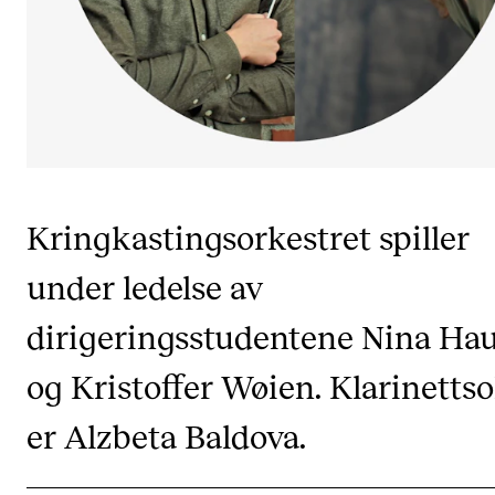
CREMAH
NordART
Prosjekter
Publikasjoner
INTERNASJONALT
Kringkastingsorkestret spiller
Utveksling
under ledelse av
Internasjonal strategi
dirigeringsstudentene Nina Ha
Samarbeidsprosjekter
Nettverk
og Kristoffer Wøien. Klarinettso
IN.TUNE
er Alzbeta Baldova.
AKTUELT