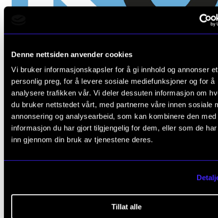
Denne nettsiden anvender cookies
SAMTIDSMUSIKK OG ELEKTRONISK MUSIKK
Vi bruker informasjonskapsler for å gi innhold og annonser et
KOKO – komponistenes konsertserie
personlig preg, for å levere sosiale mediefunksjoner og for å
analysere trafikken vår. Vi deler dessuten informasjon om h
Onsdag 8. mai 2024 19:00
du bruker nettstedet vårt, med partnerne våre innen sosiale 
Levinsalen
annonsering og analysearbeid, som kan kombinere den med
informasjon du har gjort tilgjengelig for dem, eller som de ha
inn gjennom din bruk av tjenestene deres.
Detalj
Tillat alle