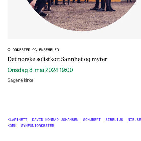
ORKESTER OG ENSEMBLER
Det norske solistkor: Sannhet og myter
Onsdag 8. mai 2024 19:00
Sagene kirke
KLARINETT
DAVID MONRAD JOHANSEN
SCHUBERT
SIBELIUS
NIELSE
KORK
SYMFONIORKESTER