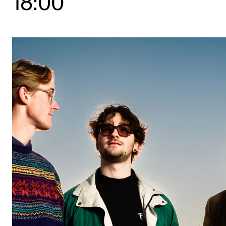
18:00
Etterutdanning og kurs
Talentutvikling
STUDENTLIV
Søknad og opptak
Biblioteket
Fagmiljøer
Salane våre
Studentutvalet SUT (student.nmh.no)
FORSKNING
CERM