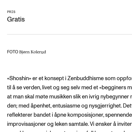
Arrangementer og konserter
PRIS
Gratis
Nyheter og historier
Ledige stillinger
INFO
Bjørn Kolerud
FOTO
Om Norges musikkhøgskole
Kontakt oss
«Shoshin» er et konsept i Zenbuddhisme som oppfo
Finn ansatte
til å se verden, livet og seg selv med et «begginers 
For ansatte og studenter
at man skal møte musikken slik en ivrig nybegynner
den; med åpenhet, entusiasme og nysgjerrighet. Det
reflekterer bandet i åpne komposisjoner, spennende
improvisasjoner og leken samtale. Vi ønsker å invitere