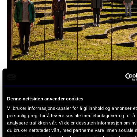
JAZZ OG IMPRO
Denne nettsiden anvender cookies
Stanley Quartet
Vi bruker informasjonskapsler for å gi innhold og annonser et
Onsdag 17. april 2024 19:00
personlig preg, for å levere sosiale mediefunksjoner og for å
analysere trafikken vår. Vi deler dessuten informasjon om h
Kulturhuset, laboratoriet
du bruker nettstedet vårt, med partnerne våre innen sosiale 