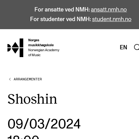
For ansatte ved NMH:
ansatt.nmh.no
For studenter ved NMH:
student.nmh.no
Norges
hjem
musikkhøgskole
EN
Norwegian Academy
of Music
ARRANGEMENTER
STUDIER
Alle studier
Shoshin
Bachelor
Master
09/03/2024
Doktorgrad
Årsstudium og videreutdanning