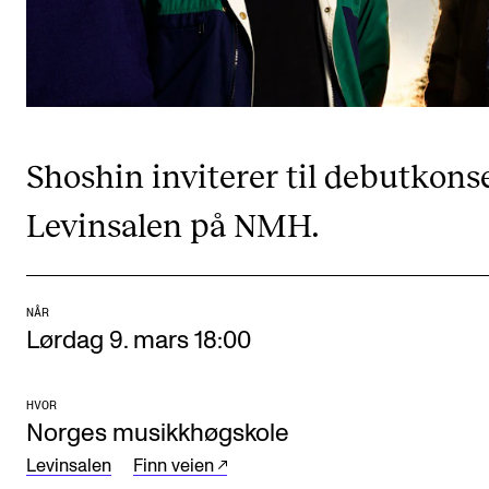
CREMAH
NordART
Prosjekter
Publikasjoner
Shoshin inviterer til debutkonse
INTERNASJONALT
Levinsalen på NMH.
Utveksling
Internasjonal strategi
NÅR
Samarbeidsprosjekter
Lørdag 9. mars 18:00
Nettverk
IN.TUNE
HVOR
Norges musikkhøgskole
Levinsalen
Finn veien
AKTUELT