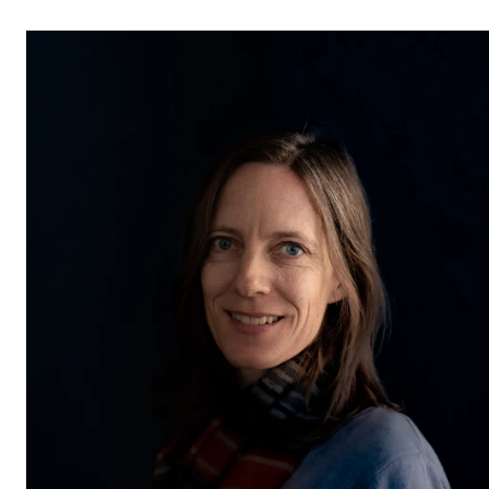
STUDY
Admissions
Exchange Programmes
The Library
Departments and Disciplines
RESEARCH
CERM
CREMAH
NordART
Projects