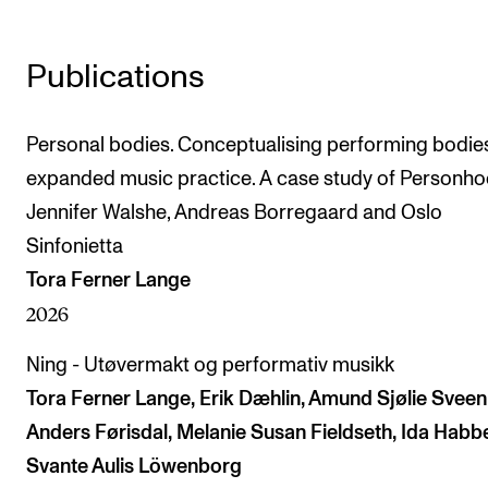
The Student Committee (SUT) (student.nmh.no)
Publications
NEWS
Personal bodies. Conceptualising performing bodies
News and Stories
expanded music practice. A case study of Personh
Events and concerts
Jennifer Walshe, Andreas Borregaard and Oslo
Current Vacancies
Sinfonietta
Tora Ferner Lange
2026
Ning - Utøvermakt og performativ musikk
Tora Ferner Lange, Erik Dæhlin, Amund Sjølie Sveen
Anders Førisdal, Melanie Susan Fieldseth, Ida Habb
Svante Aulis Löwenborg