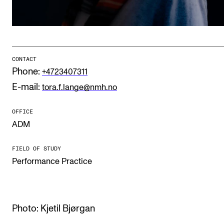
Publications
INTERNATIONAL
Collaboration
CONTACT
Phone:
+4723407311
Networks
E-mail:
tora.f.lange@nmh.no
International Activities
IN.TUNE
OFFICE
ADM
INFO
FIELD OF STUDY
Performance Practice
Contact Us
About the Academy
Find Employees
Photo: Kjetil Bjørgan
For Students and Employees