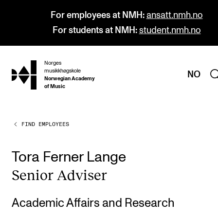
For employees at NMH:
ansatt.nmh.no
For students at NMH:
student.nmh.no
Norges
hjem
musikkhøgskole
NO
Norwegian Academy
of Music
FIND EMPLOYEES
PROGRAMMES
All Programmes and Courses
Tora Ferner Lange
Undergraduate Programmes
Seni­or Adviser
Graduate Programmes
Doctoral Studies
Academic Affairs and Research
Continuing Studies