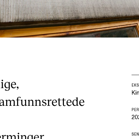
ige,
EKS
Ki
samfunnsrettede
PER
20
ærminger
SEN