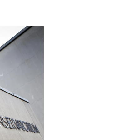
NFO
 Norges musikkhøgskole
ntakt oss
nn ansatte
r ansatte og studenter