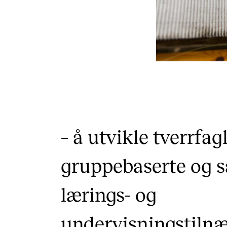
– å utvikle tverrfagl
gruppebaserte og 
lærings- og
undervisningstiln