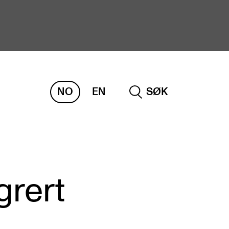
NO
EN
SØK
ORSKNING
ERM
REMAH
rdART
grert
osjekter
blikasjoner