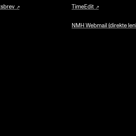
tsbrev
TimeEdit
NMH Webmail (direkte lenk