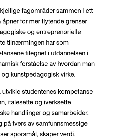
skjellige fagområder sammen i ett
 åpner for mer flytende grenser
gogiske og entreprenørielle
rte tilnærmingen har som
tansene tilegnet i utdannelsen i
ynamisk forståelse av hvordan man
 og kunstpedagogisk virke.
å utvikle studentenes kompetanse
n, italesette og iverksette
iske handlinger og samarbeider.
og på tvers av samfunnsmessige
iser spørsmål, skaper verdi,