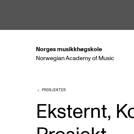
hjem
Norges
musikkhøgskole
Norwegian Academy
of Music
STUDIER
Alle studier
Bachelor
PROSJEKTER
Master
Eksternt, Ko
Doktorgrad
Årsstudium og videreutdanning