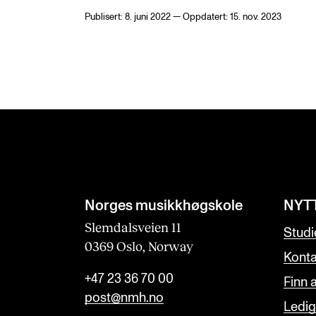
Publisert: 8. juni 2022 — Oppdatert: 15. nov. 2023
Norges musikk­høgskole
NYT
Slemdalsveien 11
Studi
0369 Oslo, Norway
Konta
+47 23 36 70 00
Finn 
post@nmh.no
Ledige