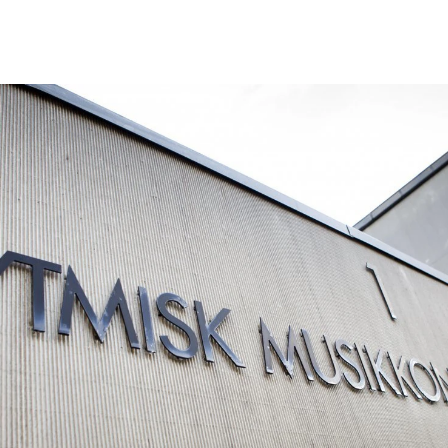
AKTUELT
I
Arrangementer og konserter
Om
Nyheter og historier
Ko
Ledige stillinger
Fi
Fo