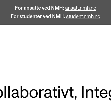
For ansatte ved NMH:
ansatt.nmh.no
For studenter ved NMH:
student.nmh.no
STUDENTLIV
F
Søknad og opptak
C
Biblioteket
C
Fagmiljøer
No
llaborativt, Inte
Salane våre
Pr
Studentutvalet SUT (student.nmh.no)
Pu