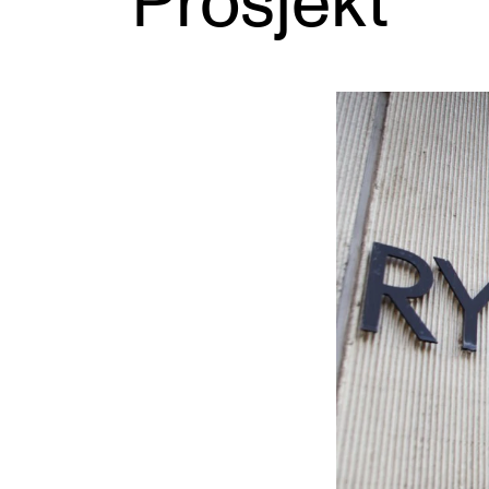
Prosjekt
Etterutdanning og kurs
Talentutvikling
INTERNASJONALT
Utveksling
Internasjonal strategi
Samarbeidsprosjekter
Nettverk
IN.TUNE