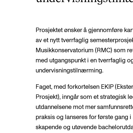
Prosjektet ønsker å gjennomføre ka
av et nytt tverrfaglig semesterprosj
Musikkonservatorium (RMC) som ret
med utgangspunkt i en tverrfaglig o
undervisningstilnærming.
Faget, med forkortelsen EKIP (Ekstern
Prosjekt), inngår som et strategisk 
utdannelsene mot mer samfunnsrette
praksis og lanseres for første gang 
skapende og utøvende bachelorutda