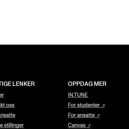
TIGE LENKER
OPPDAG MER
er
IN.TUNE
kt oss
For studenter
ansatte
For ansatte
 stillinger
Canvas