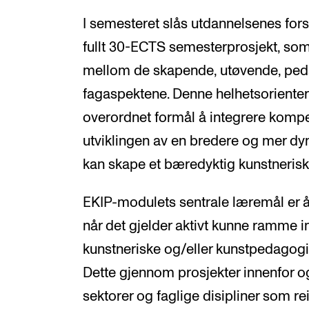
I semesteret slås utdannelsenes for
fullt 30-ECTS semesterprosjekt, som
mellom de skapende, utøvende, peda
fagaspektene. Denne helhetsoriente
overordnet formål å integrere kompe
utviklingen av en bredere og mer d
kan skape et bæredyktig kunstnerisk
EKIP-modulets sentrale læremål er 
når det gjelder aktivt kunne ramme in
kunstneriske og/eller kunstpedagog
Dette gjennom prosjekter innenfor 
sektorer og faglige disipliner som re