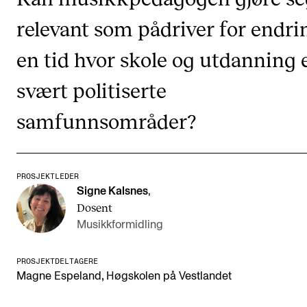
Arrangementer og konserter
relevant som pådriver for endri
Nyheter og historier
en tid hvor skole og utdanning 
Ledige stillinger
svært politiserte
samfunnsområder?
INFO
Om Norges musikkhøgskole
Kontakt oss
PROSJEKTLEDER
Signe Kalsnes
,
Finn ansatte
Dosent
For ansatte og studenter
Musikkformidling
PROSJEKTDELTAGERE
,
Magne Espeland
Høgskolen på Vestlandet