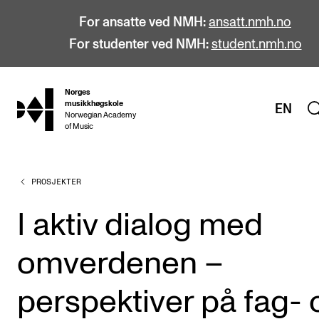
For ansatte ved NMH:
ansatt.nmh.no
For studenter ved NMH:
student.nmh.no
Norges
hjem
musikkhøgskole
EN
Norwegian Academy
of Music
PROSJEKTER
STUDIER
Alle studier
I aktiv dialog med
Bachelor
omverdenen –
Master
Doktorgrad
perspektiver på fag- 
Årsstudium og videreutdanning