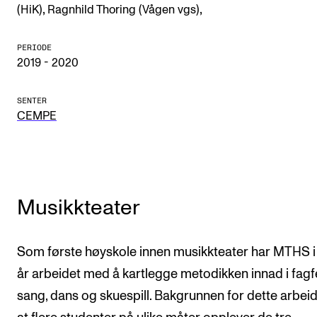
,
,
(HiK)
Ragnhild Thoring (Vågen vgs)
Arrangementer og konserter
Nyheter og historier
PERIODE
2019 - 2020
Ledige stillinger
SENTER
CEMPE
INFO
Om Norges musikkhøgskole
Kontakt oss
Finn ansatte
Musikkteater
For ansatte og studenter
Som første høyskole innen musikkteater har MTHS i
år arbeidet med å kartlegge metodikken innad i fagf
sang, dans og skuespill. Bakgrunnen for dette arbeid