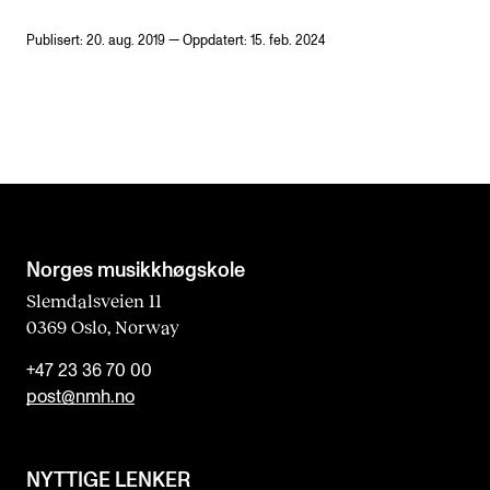
Publisert: 20. aug. 2019 — Oppdatert: 15. feb. 2024
Norges musikk­høgskole
Slemdalsveien 11
0369 Oslo, Norway
+47 23 36 70 00
post@nmh.no
NYTTIGE LENKER