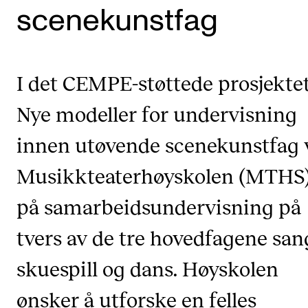
scenekunstfag
Etterutdanning og kurs
Talentutvikling
I det CEMPE-støttede prosjekte
STUDENTLIV
Nye modeller for undervisning
Søknad og opptak
innen utøvende scenekunstfag v
Biblioteket
Fagmiljøer
Musikkteaterhøyskolen (MTHS)
Salane våre
på samarbeidsundervisning på
Studentutvalet SUT (student.nmh.no)
tvers av de tre hovedfagene san
skuespill og dans. Høyskolen
FORSKNING
CERM
ønsker å utforske en felles