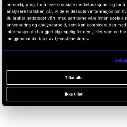
skuespill, sang og dans med repertoar hentet fra
personlig preg, for å levere sosiale mediefunksjoner og for å
musikkteater-repertoaret, gruppetimer i kunnskap 
analysere trafikken vår. Vi deler dessuten informasjon om h
du bruker nettstedet vårt, med partnerne våre innen sosiale 
den psykofysiske enhet, fellestimer med
annonsering og analysearbeid, som kan kombinere den med
samarbeidsundervisning mellom en danse-, sang-,
informasjon du har gjort tilgjengelig for dem, eller som de ha
skuespill- og Alexanderteknikk-lærer og individuelle
inn gjennom din bruk av tjenestene deres.
veiledningstimer med Alexanderteknikk for studente
lærere.
Detalj
Musikkteaterhøyskolen håper prosjektet vil ha stor
relevans for høyere musikkutdanning og
Tillat alle
musikkteaterutdanninger. Totalt 16 studenter og fem
Ikke tillat
lærere vil delta i prosjektet som skal gjennomføres
vinteren 2020.