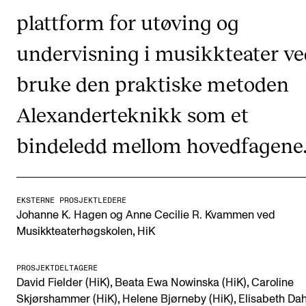
CREMAH
plattform for utøving og
NordART
undervisning i musikkteater ve
Prosjekter
bruke den praktiske metoden
Publikasjoner
Alexanderteknikk som et
INTERNASJONALT
bindeledd mellom hovedfagene
Utveksling
Internasjonal strategi
EKSTERNE PROSJEKTLEDERE
Samarbeidsprosjekter
Johanne K. Hagen og Anne Cecilie R. Kvammen ved
Nettverk
,
Musikkteaterhøgskolen
HiK
IN.TUNE
PROSJEKTDELTAGERE
,
,
David Fielder (HiK)
Beata Ewa Nowinska (HiK)
Caroline
,
,
Skjørshammer (HiK)
Helene Bjørneby (HiK)
Elisabeth Dah
AKTUELT