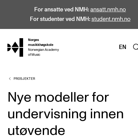
For ansatte ved NMH:
ansatt.nmh.no
For studenter ved NMH:
student.nmh.no
Norges
hjem
musikkhøgskole
EN
Norwegian Academy
of Music
PROSJEKTER
STUDIER
Alle studier
Nye modeller for
Bachelor
undervisning innen
Master
Doktorgrad
utøvende
Årsstudium og videreutdanning