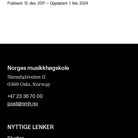
Publisert: 13. des. 2017 — Oppdatert: 1. feb. 2024
Norges musikk­høgskole
Slemdalsveien 11
0369 Oslo, Norway
+47 23 36 70 00
post@nmh.no
NYTTIGE LENKER