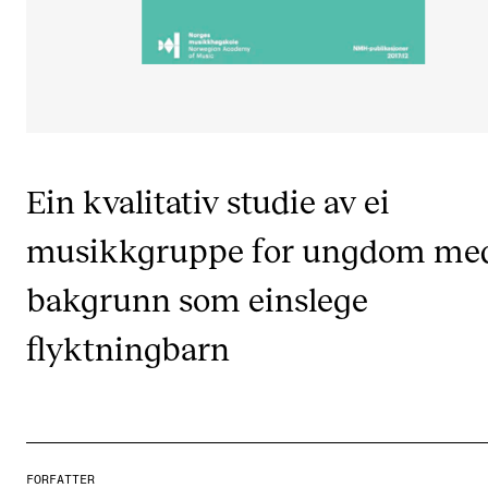
CREMAH
NordART
Prosjekter
Publikasjoner
Ein kvalitativ studie av ei
INTERNASJONALT
musikkgruppe for ungdom me
Utveksling
Internasjonal strategi
bakgrunn som einslege
Samarbeidsprosjekter
flyktningbarn
Nettverk
IN.TUNE
AKTUELT
FORFATTER