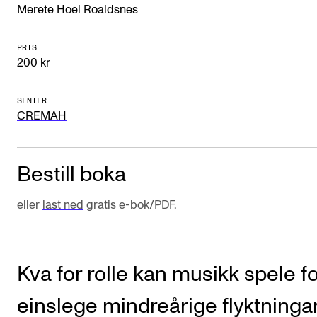
Merete Hoel Roaldsnes
Arrangementer og konserter
Nyheter og historier
PRIS
200 kr
Ledige stillinger
SENTER
CREMAH
INFO
Om Norges musikkhøgskole
Bestill boka
Kontakt oss
Finn ansatte
eller
last ned
gratis e-bok/PDF.
For ansatte og studenter
Kva for rolle kan musikk spele f
einslege mindreårige flyktninga