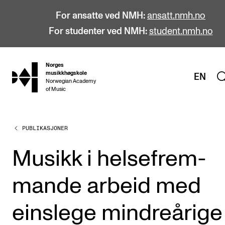
For ansatte ved NMH:
ansatt.nmh.no
For studenter ved NMH:
student.nmh.no
Norges
hjem
musikkhøgskole
EN
Norwegian Academy
of Music
PUBLIKASJONER
STUDIER
Alle studier
Musikk i helse­frem­
Bachelor
man­de arbeid med
Master
Doktorgrad
eins­le­ge mindre­åri­ge
Årsstudium og videreutdanning