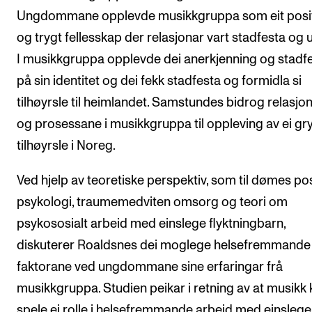
Ungdommane opplevde musikkgruppa som eit posit
og trygt fellesskap der relasjonar vart stadfesta og u
I musikkgruppa opplevde dei anerkjenning og stadf
på sin identitet og dei fekk stadfesta og formidla si
tilhøyrsle til heimlandet. Samstundes bidrog relasjo
og prosessane i musikkgruppa til oppleving av ei g
tilhøyrsle i Noreg.
Ved hjelp av teoretiske perspektiv, som til dømes pos
psykologi, traumemedviten omsorg og teori om
psykososialt arbeid med einslege flyktningbarn,
diskuterer Roaldsnes dei moglege helsefremmande
faktorane ved ungdommane sine erfaringar frå
musikkgruppa. Studien peikar i retning av at musikk
spele ei rolle i helsefremmande arbeid med einslege