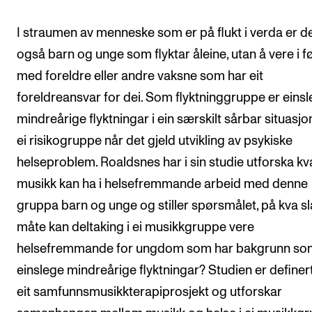
I straumen av menneske som er på flukt i verda er d
også barn og unge som flyktar åleine, utan å vere i f
med foreldre eller andre vaksne som har eit
foreldreansvar for dei. Som flyktninggruppe er eins
mindreårige flyktningar i ein særskilt sårbar situasjo
ei risikogruppe når det gjeld utvikling av psykiske
helseproblem. Roaldsnes har i sin studie utforska kva
musikk kan ha i helsefremmande arbeid med denne
gruppa barn og unge og stiller spørsmålet, på kva s
måte kan deltaking i ei musikkgruppe vere
helsefremmande for ungdom som har bakgrunn so
einslege mindreårige flyktningar? Studien er define
eit samfunnsmusikkterapiprosjekt og utforskar