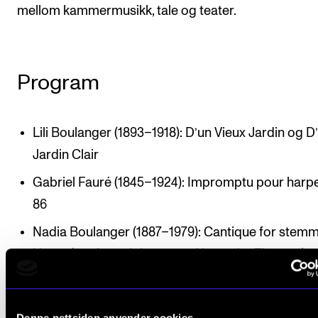
mellom kammermusikk, tale og teater.
Program
Lili Boulanger (1893–1918): D’un Vieux Jardin og D
Jardin Clair
Gabriel Fauré (1845–1924): Impromptu pour harpe
86
Nadia Boulanger (1887–1979): Cantique for stem
klaver (arr. for soloharpe av Alexander Thomas)
L. Boulanger: Nocturne for fiolin og klaver (arr. for 
og klaver av A. Thomas)
Denne nettsiden anvender cookies