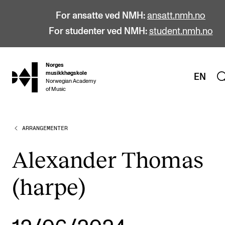
For ansatte ved NMH:
ansatt.nmh.no
For studenter ved NMH:
student.nmh.no
Norges
hjem
musikkhøgskole
EN
Norwegian Academy
of Music
ARRANGEMENTER
STUDIER
Alle studier
Alexander Thomas
Bachelor
(harpe)
Master
Doktorgrad
Årsstudium og videreutdanning