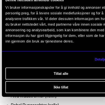
Alexander Thomas: Book of Poetry:
Vi bruker informasjonskapsler for å gi innhold og annonser et
personlig preg, for å levere sosiale mediefunksjoner og for å
analysere trafikken vår. Vi deler dessuten informasjon om h
Corazón
du bruker nettstedet vårt, med partnerne våre innen sosiale 
Echoes
annonsering og analysearbeid, som kan kombinere den med
informasjon du har gjort tilgjengelig for dem, eller som de ha
Stolen
inn gjennom din bruk av tjenestene deres.
Detalj
Medvirkende
Tillat alle
Alexander Thomas (harpe)
Knut Kippersund Nesdal (sang, skuespill)
Ikke tillat
Alva Wadströmer (fiolin)