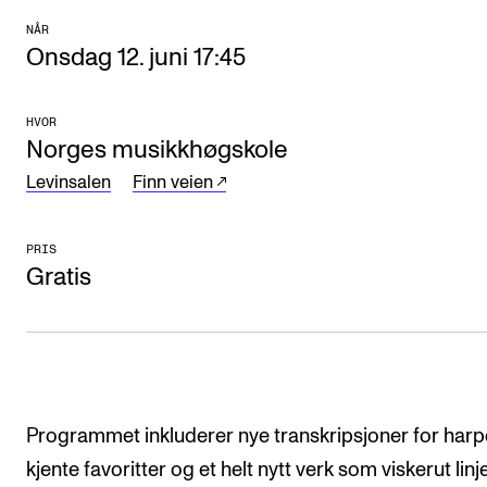
Arrangementer og konserter
NÅR
Onsdag 12. juni 17:45
Nyheter og historier
Ledige stillinger
HVOR
Norges musikkhøgskole
Levinsalen
Finn veien
INFO
Om Norges musikkhøgskole
PRIS
Kontakt oss
Gratis
Finn ansatte
For ansatte og studenter
Programmet inkluderer nye transkripsjoner for harp
kjente favoritter og et helt nytt verk som viskerut lin