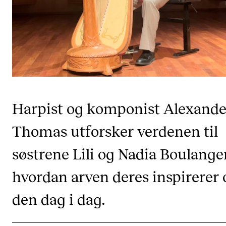
CREMAH
NordART
Prosjekter
Publikasjoner
INTERNASJONALT
Harpist og komponist Alexande
Utveksling
Thomas utforsker verdenen til
Internasjonal strategi
søstrene Lili og Nadia Boulange
Samarbeidsprosjekter
Nettverk
hvordan arven deres inspirerer 
IN.TUNE
den dag i dag.
AKTUELT