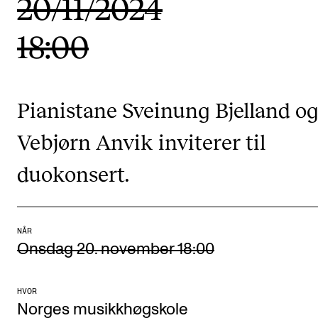
20/11/2024
Etterutdanning og kurs
18:00
Talentutvikling
STUDENTLIV
Pianistane Sveinung Bjelland o
Søknad og opptak
Vebjørn Anvik inviterer til
Biblioteket
duokonsert.
Fagmiljøer
Salane våre
Studentutvalet SUT (student.nmh.no)
NÅR
Onsdag 20. november 18:00
FORSKNING
HVOR
CERM
Norges musikkhøgskole