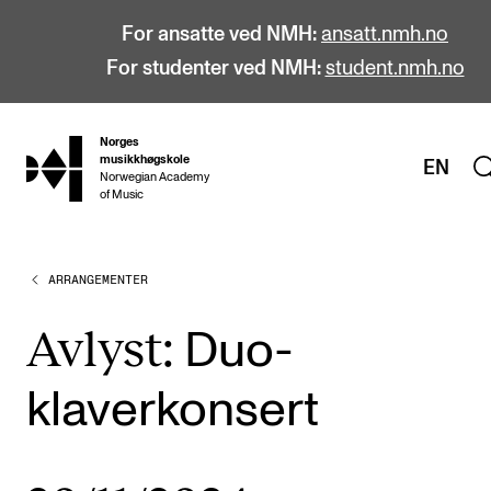
For ansatte ved NMH:
ansatt.nmh.no
For studenter ved NMH:
student.nmh.no
Norges
hjem
musikkhøgskole
EN
Norwegian Academy
of Music
ARRANGEMENTER
STUDIER
Alle studier
Avlyst:
Duo-
Bachelor
klaverkonsert
Master
Doktorgrad
Årsstudium og videreutdanning