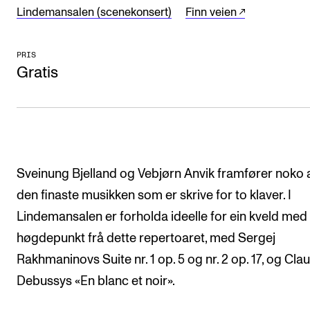
CREMAH
Lindemansalen (scenekonsert)
Finn veien
NordART
PRIS
Prosjekter
Gratis
Publikasjoner
INTERNASJONALT
Utveksling
Sveinung Bjelland og Vebjørn Anvik framfører noko 
Internasjonal strategi
den finaste musikken som er skrive for to klaver. I
Samarbeidsprosjekter
Lindemansalen er forholda ideelle for ein kveld med
Nettverk
høgdepunkt frå dette repertoaret, med Sergej
IN.TUNE
Rakhmaninovs Suite nr. 1 op. 5 og nr. 2 op. 17, og Cla
Debussys «En blanc et noir».
AKTUELT