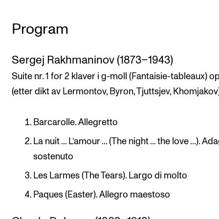
Arrangementer og konserter
Program
Nyheter og historier
Ledige stillinger
Sergej Rakhmaninov (1873–1943)
Suite nr. 1 for 2 klaver i g-moll (Fantaisie-tableaux) op
INFO
(etter dikt av Lermontov, Byron, Tjuttsjev, Khomjakov)
Om Norges musikkhøgskole
Kontakt oss
Barcarolle. Allegretto
Finn ansatte
La nuit ... L’amour ... (The night ... the love ...). Ad
For ansatte og studenter
sostenuto
Les Larmes (The Tears). Largo di molto
Paques (Easter). Allegro maestoso