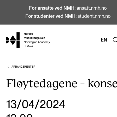
For ansatte ved NMH:
ansatt.nmh.no
For studenter ved NMH:
student.nmh.no
Norges
hjem
musikkhøgskole
EN
Norwegian Academy
of Music
ARRANGEMENTER
STUDIER
Alle studier
Fløytedagene – konse
Bachelor
Master
13/04/2024
Doktorgrad
Årsstudium og videreutdanning