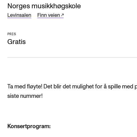
CREMAH
Norges musikkhøgskole
NordART
Levinsalen
Finn veien
Prosjekter
PRIS
Publikasjoner
Gratis
INTERNASJONALT
Utveksling
Internasjonal strategi
Ta med fløyte! Det blir det mulighet for å spille med 
Samarbeidsprosjekter
siste nummer!
Nettverk
IN.TUNE
Konsertprogram:
AKTUELT