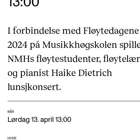
13:00
Etterutdanning og kurs
Talentutvikling
I forbindelse med Fløytedagene
2024 på Musikkhøgskolen spill
STUDENTLIV
Søknad og opptak
NMHs fløytestudenter, fløytelæ
Biblioteket
og pianist Haike Dietrich
Fagmiljøer
lunsjkonsert.
Salane våre
Studentutvalet SUT (student.nmh.no)
NÅR
Lørdag 13. april 13:00
FORSKNING
CERM
HVOR