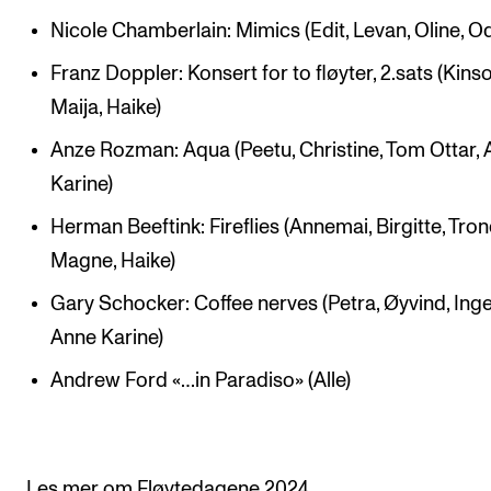
Nicole Chamberlain: Mimics (Edit, Levan, Oline, O
Arrangementer og konserter
Nyheter og historier
Franz Doppler: Konsert for to fløyter, 2.sats (Kinso
Maija, Haike)
Ledige stillinger
Anze Rozman: Aqua (Peetu, Christine, Tom Ottar,
Karine)
INFO
Herman Beeftink: Fireflies (Annemai, Birgitte, Tro
Om Norges musikkhøgskole
Magne, Haike)
Kontakt oss
Gary Schocker: Coffee nerves (Petra, Øyvind, Ing
Finn ansatte
Anne Karine)
For ansatte og studenter
Andrew Ford «…in Paradiso» (Alle)
Les mer om Fløytedagene 2024.