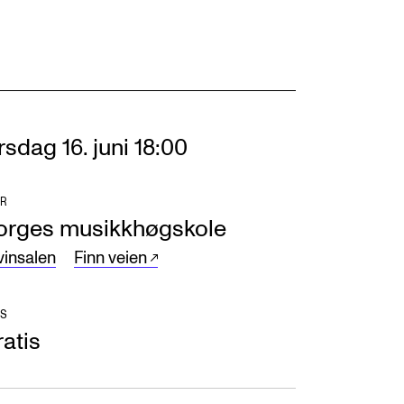
rsdag 16. juni 18:00
R
orges musikkhøgskole
vinsalen
Finn veien
S
atis