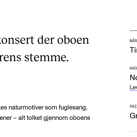
konsert der oboen
NÅR
Ti
urens stemme.
HVO
N
Le
skes naturmotiver som fuglesang,
PRI
Gr
cener – alt tolket gjennom oboens