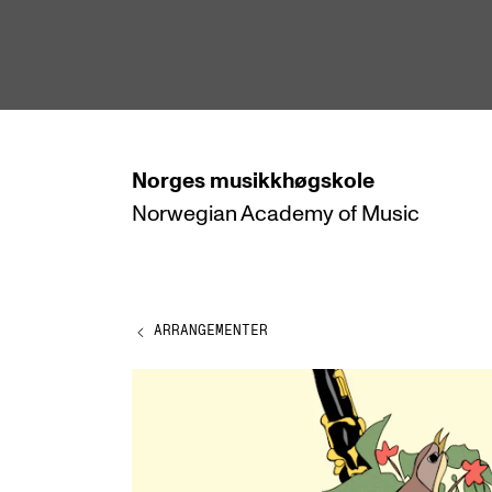
hjem
Norges
musikkhøgskole
Norwegian Academy
of Music
STUDIER
Alle studier
Bachelor
ARRANGEMENTER
Master
Doktorgrad
Årsstudium og videreutdanning