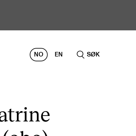
NO
EN
SØK
ORSKNING
ERM
REMAH
rdART
atrine
osjekter
blikasjoner