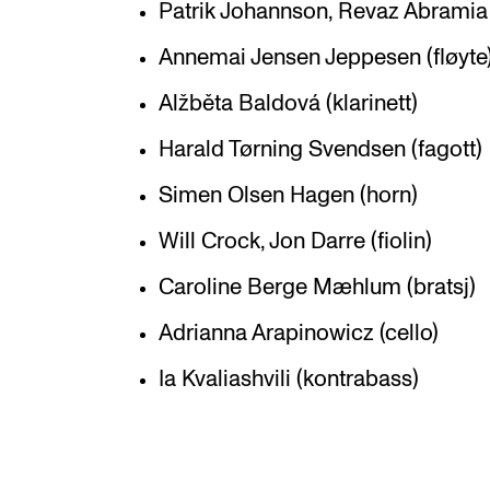
Patrik Johannson, Revaz Abramia 
Annemai Jensen Jeppesen (fløyte
Alžběta Baldová (klarinett)
Harald Tørning Svendsen (fagott)
Simen Olsen Hagen (horn)
Will Crock, Jon Darre (fiolin)
Caroline Berge Mæhlum (bratsj)
Adrianna Arapinowicz (cello)
Ia Kvaliashvili (kontrabass)