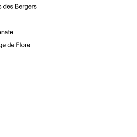
s des Bergers
onate
oge de Flore