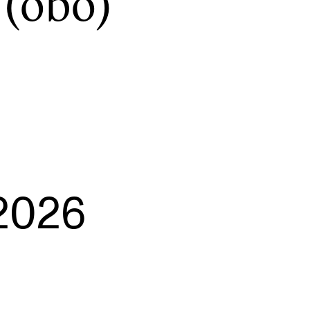
 (obo)
NFO
 Norges musikkhøgskole
ntakt oss
nn ansatte
2026
r ansatte og studenter