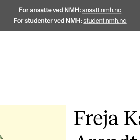
For ansatte ved NMH:
ansatt.nmh.no
For studenter ved NMH:
student.nmh.no
STUDENTLIV
F
Søknad og opptak
C
Biblioteket
C
Fagmiljøer
No
Freja K
Salane våre
Pr
Studentutvalet SUT (student.nmh.no)
Pu