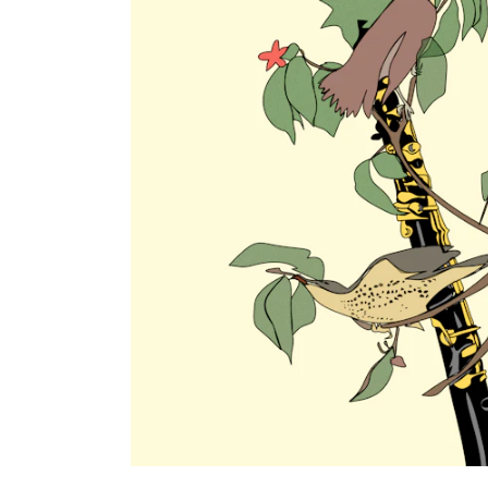
Etterutdanning og kurs
Talentutvikling
INTERNASJONALT
Utveksling
Internasjonal strategi
Samarbeidsprosjekter
Nettverk
IN.TUNE