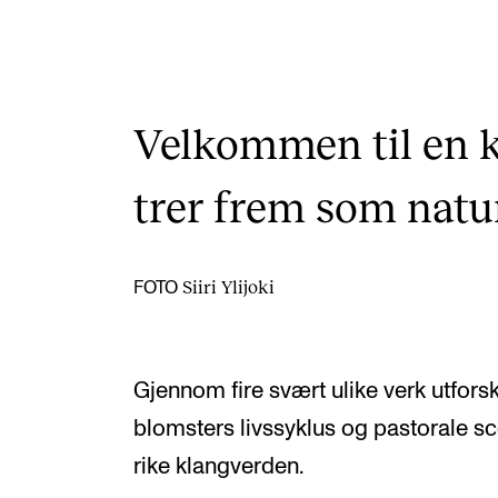
Velkommen til en 
trer frem som nat
Siiri Ylijoki
FOTO
Gjennom fire svært ulike verk utfor
blomsters livssyklus og pastorale s
rike klangverden.