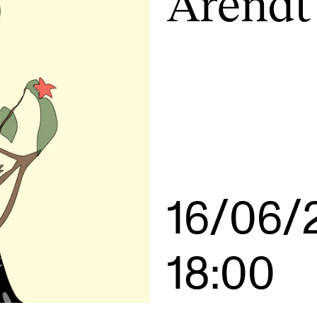
Arendt
AKTUELT
I
Arrangementer og konserter
Om
Nyheter og historier
Ko
Ledige stillinger
Fi
16/06/
Fo
18:00