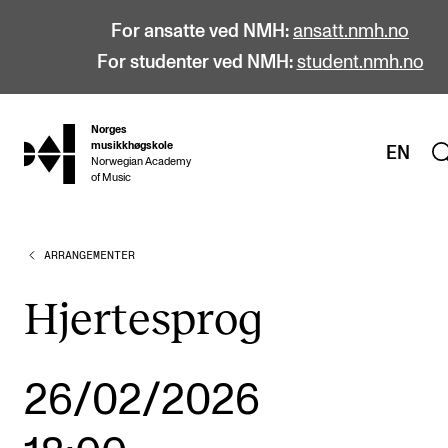
For ansatte ved NMH:
ansatt.nmh.no
For studenter ved NMH:
student.nmh.no
Norges
hjem
musikkhøgskole
EN
Norwegian Academy
of Music
ARRANGEMENTER
STUDIER
Alle studier
Hjertesprog
Bachelor
Master
26/02/2026
Doktorgrad
Årsstudium og videreutdanning