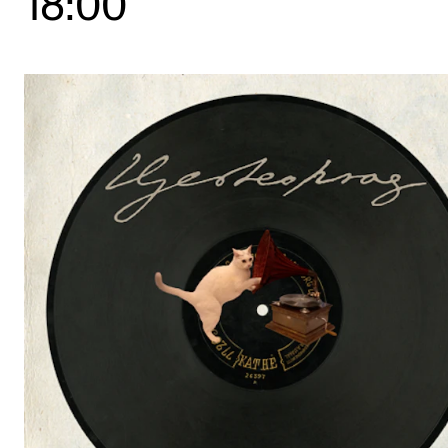
18:00
Etterutdanning og kurs
Talentutvikling
STUDENTLIV
Søknad og opptak
Biblioteket
Fagmiljøer
Salane våre
Studentutvalet SUT (student.nmh.no)
FORSKNING
CERM