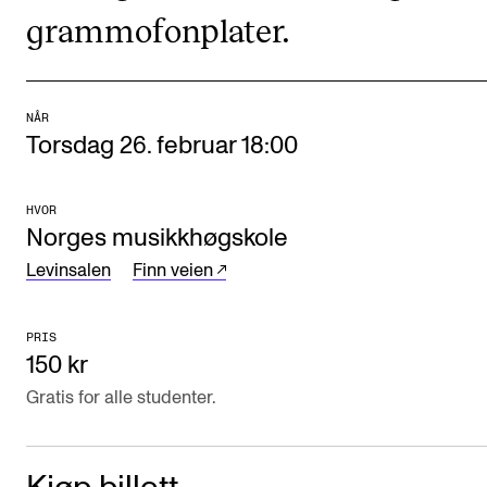
grammofonplater.
Arrangementer og konserter
Nyheter og historier
Ledige stillinger
NÅR
Torsdag 26. februar 18:00
INFO
HVOR
Om Norges musikkhøgskole
Norges musikkhøgskole
Kontakt oss
Levinsalen
Finn veien
Finn ansatte
PRIS
For ansatte og studenter
150 kr
Gratis for alle studenter.