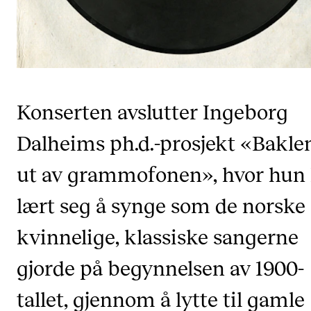
CREMAH
NordART
Prosjekter
Publikasjoner
Konserten avslutter Ingeborg
INTERNASJONALT
Dalheims ph.d.-prosjekt «Bakle
Utveksling
ut av grammofonen», hvor hun
Internasjonal strategi
lært seg å synge som de norske
Samarbeidsprosjekter
kvinnelige, klassiske sangerne
Nettverk
IN.TUNE
gjorde på begynnelsen av 1900-
tallet, gjennom å lytte til gamle
AKTUELT