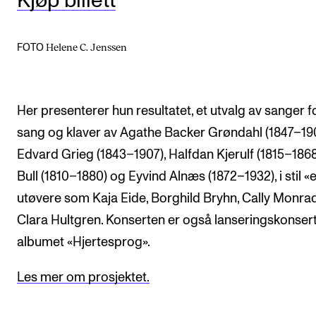
Kjøp billett
Helene C. Jenssen
FOTO
Her presenterer hun resultatet, et utvalg av sanger f
sang og klaver av Agathe Backer Grøndahl (1847–190
Edvard Grieg (1843–1907), Halfdan Kjerulf (1815–1868
Bull (1810–1880) og Eyvind Alnæs (1872–1932), i stil «e
utøvere som Kaja Eide, Borghild Bryhn, Cally Monra
Clara Hultgren. Konserten er også lanseringskonsert
albumet «Hjertesprog».
Les mer om prosjektet.