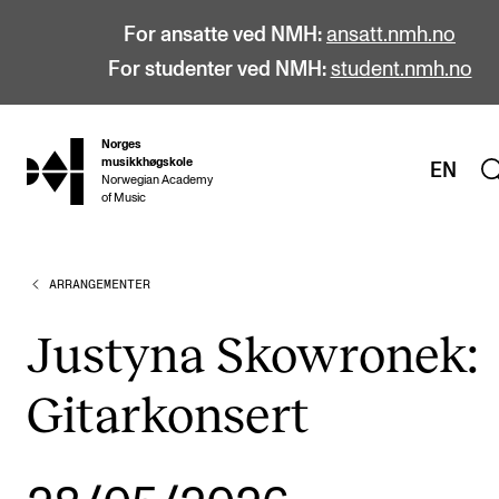
For ansatte ved NMH:
ansatt.nmh.no
For studenter ved NMH:
student.nmh.no
Norges
hjem
musikkhøgskole
EN
Norwegian Academy
of Music
ARRANGEMENTER
STUDIER
Alle studier
Justyna Skowronek:
Bachelor
Gitarkonsert
Master
Doktorgrad
Årsstudium og videreutdanning