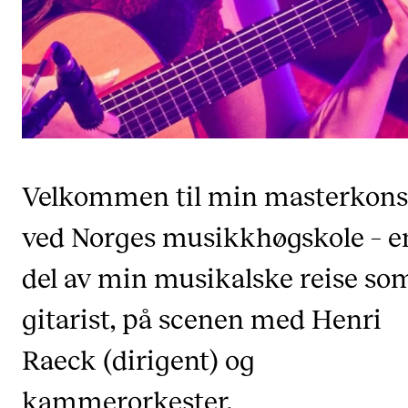
CREMAH
NordART
Prosjekter
Publikasjoner
INTERNASJONALT
Velkommen til min masterkons
Utveksling
ved Norges musikkhøgskole – e
Internasjonal strategi
del av min musikalske reise so
Samarbeidsprosjekter
Nettverk
gitarist, på scenen med Henri
IN.TUNE
Raeck (dirigent) og
kammerorkester.
AKTUELT