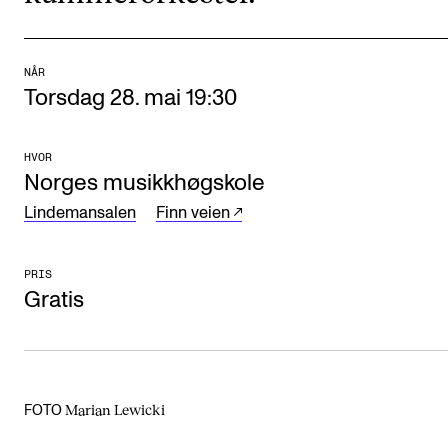
Arrangementer og konserter
Nyheter og historier
NÅR
Torsdag 28. mai 19:30
Ledige stillinger
HVOR
INFO
Norges musikkhøgskole
Om Norges musikkhøgskole
Lindemansalen
Finn veien
Kontakt oss
PRIS
Finn ansatte
Gratis
For ansatte og studenter
Marian Lewicki
FOTO