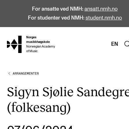
For ansatte ved NMH:
ansatt.nmh.no
For studenter ved NMH:
student.nmh.no
Norges
hjem
musikkhøgskole
EN
Norwegian Academy
of Music
ARRANGEMENTER
STUDIER
Alle studier
Sigyn Sjølie Sandegr
Bachelor
(folkesang)
Master
Doktorgrad
Årsstudium og videreutdanning