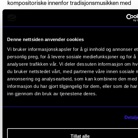
kompositoriske innenfor tradisjonsmusikken med
improvisasjon og egen nyskrevet musikk, i tillegg til 
jobbe med det tradisjonelle i musikken. Hun har me
Ingrid Standal Sørheim på torader og de har lagd
Denne nettsiden anvender cookies
arrangementene sammen.
Vi bruker informasjonskapsler for å gi innhold og annonser et
personlig preg, for å levere sosiale mediefunksjoner og for å
analysere trafikken vår. Vi deler dessuten informasjon om h
Medvirkende
du bruker nettstedet vårt, med partnerne våre innen sosiale 
annonsering og analysearbeid, som kan kombinere den med
informasjon du har gjort tilgjengelig for dem, eller som de ha
inn gjennom din bruk av tjenestene deres.
Sigyn Sjølie Sandegren (sang)
Ingrid Standal Sørheim (torader)
Detalj
Tillat alle