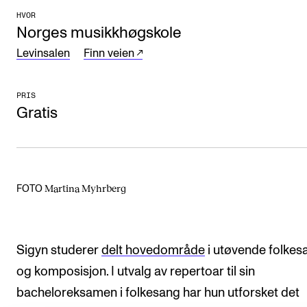
HVOR
Arrangementer og konserter
Norges musikkhøgskole
Nyheter og historier
Levinsalen
Finn veien
Ledige stillinger
PRIS
Gratis
INFO
Om Norges musikkhøgskole
Kontakt oss
Martina Myhrberg
FOTO
Finn ansatte
For ansatte og studenter
Sigyn studerer
delt hovedområde
i utøvende folkes
og komposisjon. I utvalg av repertoar til sin
bacheloreksamen i folkesang har hun utforsket det