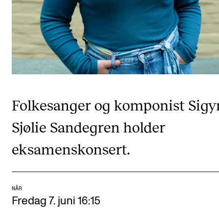
CREMAH
NordART
Prosjekter
Publikasjoner
INTERNASJONALT
Folkesanger og komponist Sigy
Utveksling
Sjølie Sandegren holder
Internasjonal strategi
eksamenskonsert.
Samarbeidsprosjekter
Nettverk
IN.TUNE
NÅR
Fredag 7. juni 16:15
AKTUELT