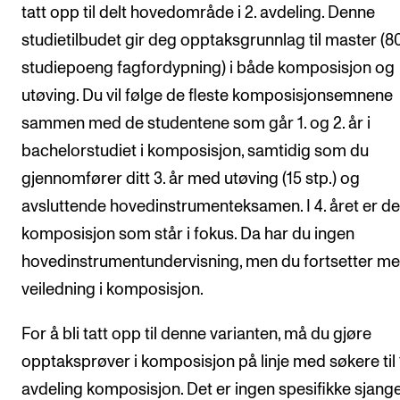
CREMAH
tatt opp til delt hovedområde i 2. avdeling. Denne
studietilbudet gir deg opptaksgrunnlag til master (8
NordART
studiepoeng fagfordypning) i både komposisjon og
Prosjekter
utøving. Du vil følge de fleste komposisjonsemnene
Publikasjoner
sammen med de studentene som går 1. og 2. år i
bachelorstudiet i komposisjon, samtidig som du
INTERNASJONALT
gjennomfører ditt 3. år med utøving (15 stp.) og
Utveksling
avsluttende hovedinstrumenteksamen. I 4. året er de
komposisjon som står i fokus. Da har du ingen
Internasjonal strategi
hovedinstrumentundervisning, men du fortsetter me
Samarbeidsprosjekter
veiledning i komposisjon.
Nettverk
IN.TUNE
For å bli tatt opp til denne varianten, må du gjøre
opptaksprøver i komposisjon på linje med søkere til 
avdeling komposisjon. Det er ingen spesifikke sjang
AKTUELT