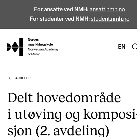
For ansatte ved NMH:
ansatt.nmh.no
For studenter ved NMH:
student.nmh.no
Norges
hjem
musikkhøgskole
EN
Norwegian Academy
of Music
BACHELOR
STUDIER
Alle studier
Delt hoved­om­rå­de
Bachelor
i utøving og kom­po­si
Master
Doktorgrad
sjon (
. avde­ling)
2
Årsstudium og videreutdanning