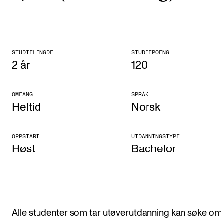
Etterutdanning og kurs
Talentutvikling
STUDIELENGDE
STUDIEPOENG
2 år
120
STUDENTLIV
Søknad og opptak
OMFANG
SPRÅK
Biblioteket
Heltid
Norsk
Fagmiljøer
OPPSTART
UTDANNINGSTYPE
Salane våre
Høst
Bachelor
Studentutvalet SUT (student.nmh.no)
FORSKNING
CERM
Alle studenter som tar utøverutdanning kan søke om 