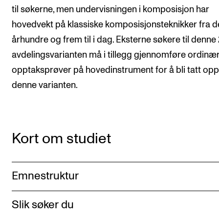
til søkerne, men undervisningen i komposisjon har
Arrangementer og konserter
hovedvekt på klassiske komposisjonsteknikker fra de
Nyheter og historier
århundre og frem til i dag. Eksterne søkere til denne 
Ledige stillinger
avdelingsvarianten må i tillegg gjennomføre ordinæ
opptaksprøver på hovedinstrument for å bli tatt op
INFO
denne varianten.
Om Norges musikkhøgskole
Kontakt oss
Kort om studiet
Finn ansatte
For ansatte og studenter
Emnestruktur
Slik søker du